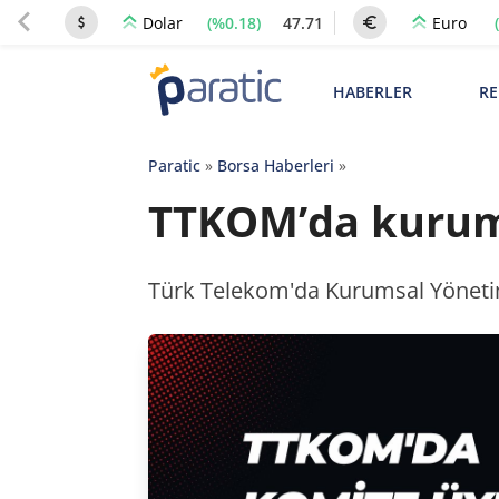
(%0.18)
47.71
Dolar
Euro
HABERLER
RE
Paratic
»
Borsa Haberleri
»
TTKOM’da kurum
Türk Telekom'da Kurumsal Yönetim