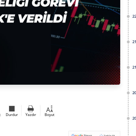
2
2
2
2
t
Durdur
Yazdır
Boyut
2