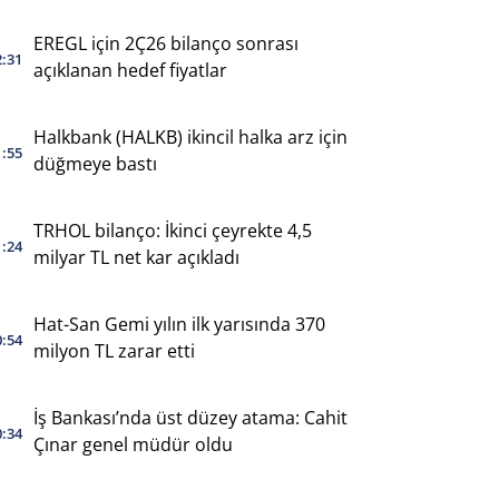
EREGL için 2Ç26 bilanço sonrası
2:31
açıklanan hedef fiyatlar
Halkbank (HALKB) ikincil halka arz için
1:55
düğmeye bastı
TRHOL bilanço: İkinci çeyrekte 4,5
1:24
milyar TL net kar açıkladı
Hat-San Gemi yılın ilk yarısında 370
0:54
milyon TL zarar etti
İş Bankası’nda üst düzey atama: Cahit
0:34
Çınar genel müdür oldu