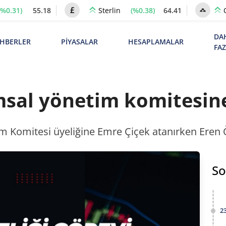
(%0.31)
55.18
(%0.38)
64.41
Sterlin
DA
HBERLER
PİYASALAR
HESAPLAMALAR
FA
sal yönetim komitesin
 Komitesi üyeliğine Emre Çiçek atanırken Eren Ö
So
2