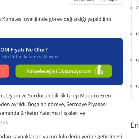
2
mitesi üyeliğinde görev değişikliği yapıldığını
1
KOM Fiyatı Ne Olur?
için lütfen katılım sağlayınız.
1
Yükseleceğini Düşünüyorum
1
im, Uyum ve Sürdürülebilirlik Grup Müdürü Eren
den ayrıldı. Boşalan göreve, Sermaye Piyasası
ında Şirketin Yatırımcı İlişkileri ve
ndı.
En
dan kaynaklanan yükümlülüklerin yerine getirilmesi