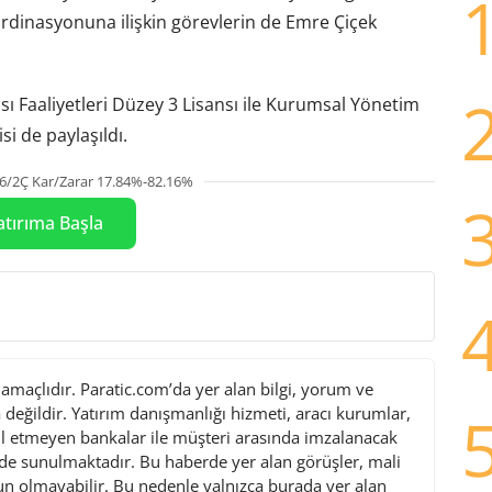
dinasyonuna ilişkin görevlerin de Emre Çiçek
ı Faaliyetleri Düzey 3 Lisansı ile Kurumsal Yönetim
i de paylaşıldı.
6/2Ç Kar/Zarar 17.84%-82.16%
atırıma Başla
maçlıdır. Paratic.com’da yer alan bilgi, yorum ve
değildir. Yatırım danışmanlığı hizmeti, aracı kurumlar,
l etmeyen bankalar ile müşteri arasında imzalanacak
de sunulmaktadır. Bu haberde yer alan görüşler, mali
gun olmayabilir. Bu nedenle yalnızca burada yer alan