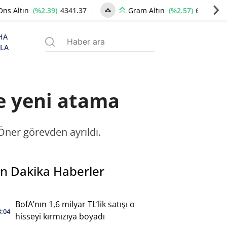
(%2.39)
4341.37
(%2.57)
6659.77
Ons Altın
Gram Altın
HA
ZLA
e yeni atama
ner görevden ayrıldı.
n Dakika Haberler
BofA’nın 1,6 milyar TL’lik satışı o
3:04
hisseyi kırmızıya boyadı