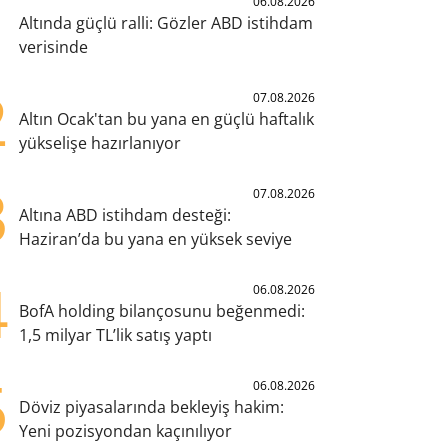
1
06.08.2026
Altında güçlü ralli: Gözler ABD istihdam
verisinde
2
07.08.2026
Altın Ocak'tan bu yana en güçlü haftalık
yükselişe hazırlanıyor
3
07.08.2026
Altına ABD istihdam desteği:
Haziran’da bu yana en yüksek seviye
4
06.08.2026
BofA holding bilançosunu beğenmedi:
1,5 milyar TL’lik satış yaptı
5
06.08.2026
Döviz piyasalarında bekleyiş hakim:
Yeni pozisyondan kaçınılıyor