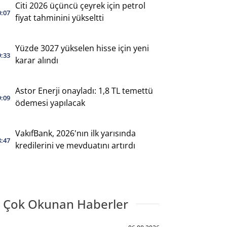
Citi 2026 üçüncü çeyrek için petrol
0:07
fiyat tahminini yükseltti
Yüzde 3027 yükselen hisse için yeni
9:33
karar alındı
Astor Enerji onayladı: 1,8 TL temettü
9:09
ödemesi yapılacak
VakıfBank, 2026'nın ilk yarısında
8:47
kredilerini ve mevduatını artırdı
 Çok Okunan Haberler