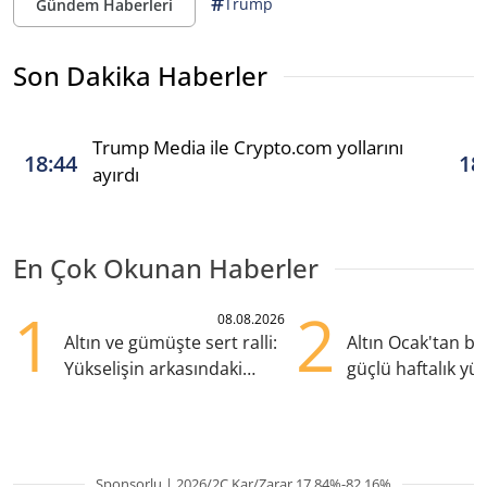
#
Trump
Gündem Haberleri
Son Dakika Haberler
Trump Media ile Crypto.com yollarını
18:44
18
ayırdı
En Çok Okunan Haberler
1
2
08.08.2026
Altın ve gümüşte sert ralli:
Altın Ocak'tan b
Yükselişin arkasındaki
güçlü haftalık yük
kritik etkenler
hazırlanıyor
Sponsorlu | 2026/2Ç Kar/Zarar 17.84%-82.16%