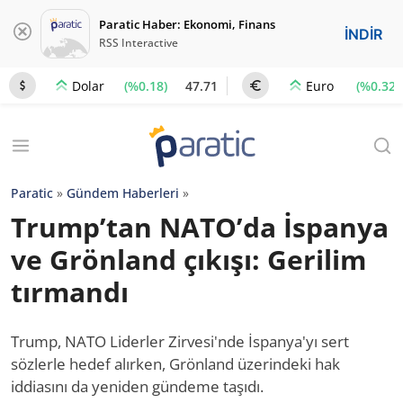
Paratic Haber: Ekonomi, Finans
İNDİR
RSS Interactive
(%0.18)
47.71
(%0.32)
Dolar
Euro
Paratic
»
Gündem Haberleri
»
Trump’tan NATO’da İspanya
ve Grönland çıkışı: Gerilim
tırmandı
Trump, NATO Liderler Zirvesi'nde İspanya'yı sert
sözlerle hedef alırken, Grönland üzerindeki hak
iddiasını da yeniden gündeme taşıdı.