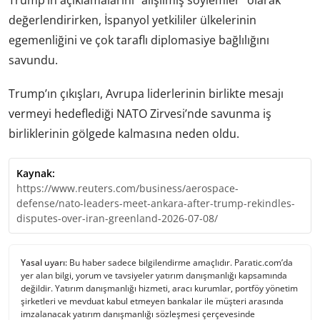
Trump’ın açıklamalarını “alışılmış söylemler” olarak
değerlendirirken, İspanyol yetkililer ülkelerinin
egemenliğini ve çok taraflı diplomasiye bağlılığını
savundu.
Trump’ın çıkışları, Avrupa liderlerinin birlikte mesajı
vermeyi hedeflediği NATO Zirvesi’nde savunma iş
birliklerinin gölgede kalmasına neden oldu.
Kaynak:
https://www.reuters.com/business/aerospace-
defense/nato-leaders-meet-ankara-after-trump-rekindles-
disputes-over-iran-greenland-2026-07-08/
Yasal uyarı:
Bu haber sadece bilgilendirme amaçlıdır. Paratic.com’da
yer alan bilgi, yorum ve tavsiyeler yatırım danışmanlığı kapsamında
değildir. Yatırım danışmanlığı hizmeti, aracı kurumlar, portföy yönetim
şirketleri ve mevduat kabul etmeyen bankalar ile müşteri arasında
imzalanacak yatırım danışmanlığı sözleşmesi çerçevesinde