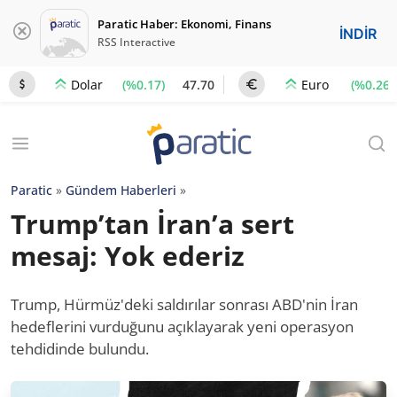
Paratic Haber: Ekonomi, Finans
İNDİR
RSS Interactive
(%0.17)
47.70
(%0.26)
Dolar
Euro
Paratic
»
Gündem Haberleri
»
Trump’tan İran’a sert
mesaj: Yok ederiz
Trump, Hürmüz'deki saldırılar sonrası ABD'nin İran
hedeflerini vurduğunu açıklayarak yeni operasyon
tehdidinde bulundu.