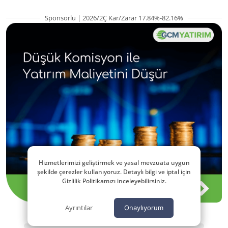
Sponsorlu | 2026/2Ç Kar/Zarar 17.84%-82.16%
Hizmetlerimizi geliştirmek ve yasal mevzuata uygun
şekilde çerezler kullanıyoruz. Detaylı bilgi ve iptal için
Gizlilik Politikamızı inceleyebilirsiniz.
Ayrıntılar
Onaylıyorum