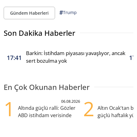
#
Trump
Gündem Haberleri
Son Dakika Haberler
Barkin: İstihdam piyasası yavaşlıyor, ancak
17:41
17
sert bozulma yok
En Çok Okunan Haberler
1
2
06.08.2026
Altında güçlü ralli: Gözler
Altın Ocak'tan b
ABD istihdam verisinde
güçlü haftalık yük
hazırlanıyor