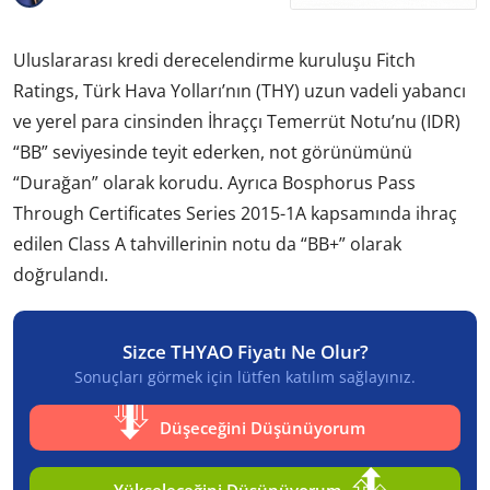
Uluslararası kredi derecelendirme kuruluşu Fitch
Ratings, Türk Hava Yolları’nın (THY) uzun vadeli yabancı
ve yerel para cinsinden İhraççı Temerrüt Notu’nu (IDR)
“BB” seviyesinde teyit ederken, not görünümünü
“Durağan” olarak korudu. Ayrıca Bosphorus Pass
Through Certificates Series 2015-1A kapsamında ihraç
edilen Class A tahvillerinin notu da “BB+” olarak
doğrulandı.
Sizce THYAO Fiyatı Ne Olur?
Sonuçları görmek için lütfen katılım sağlayınız.
Düşeceğini Düşünüyorum
Yükseleceğini Düşünüyorum