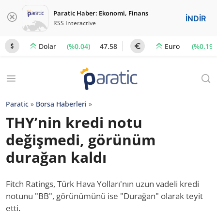
Paratic Haber: Ekonomi, Finans
İNDİR
RSS Interactive
(%0.04)
47.58
(%0.19)
Dolar
Euro
Paratic
»
Borsa Haberleri
»
THY’nin kredi notu
değişmedi, görünüm
durağan kaldı
Fitch Ratings, Türk Hava Yolları'nın uzun vadeli kredi
notunu "BB", görünümünü ise "Durağan" olarak teyit
etti.