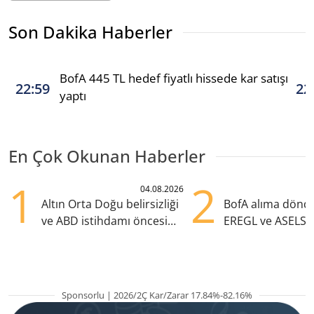
Son Dakika Haberler
BofA 445 TL hedef fiyatlı hissede kar satışı
22:59
22
yaptı
En Çok Okunan Haberler
1
2
04.08.2026
Altın Orta Doğu belirsizliği
BofA alıma dönd
ve ABD istihdamı öncesi
EREGL ve ASELS 
yükselişte
eklendi
Sponsorlu | 2026/2Ç Kar/Zarar 17.84%-82.16%