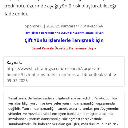
kredi notu üzerinde aşağı yönlü risk oluşturabileceği
ifade edildi.
Sponsorlu | 2026/2Ç Kar/Zarar 17.84%-82.16%
Tüm piyasa hareketlerine uygun bir yatırım stratejisi var.
Çift Yönlü İşlemlerle Tanışmak İçin
Sanal Para ile Ücretsiz Denemeye Başla
Kaynak:
https://www.fitchratings.com/research/corporate-
finance/fitch-affirms-turkish-airlines-at-bb-outlook-stable-
09-07-2026
Yasal uyarı:
Bu haber sadece bilgilendirme amaçlıdır. Paratic.com’da
yer alan bilgi, yorum ve tavsiyeler yatırım danışmanlığı kapsamında
değildir. Yatırım danışmanlığı hizmeti, aracı kurumlar, portföy yönetim
şirketleri ve mevduat kabul etmeyen bankalar ile müşteri arasında
imzalanacak yatırım danışmanlığı sözleşmesi çerçevesinde
sunulmaktadır. Bu haberde yer alan görüşler, mali durumunuz ile risk