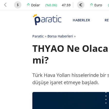
(%0.06)
47.59
Dolar
Euro
HABERLER
RE
Paratic
»
Borsa Haberleri
»
THYAO Ne Olaca
mi?
Türk Hava Yolları hisselerinde bir 
düşüşe işaret etmeye başladı.