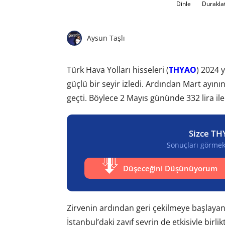
Dinle
Durakla
Aysun Taşlı
Türk Hava Yolları hisseleri (
THYAO
) 2024 
güçlü bir seyir izledi. Ardından Mart ayını
geçti. Böylece 2 Mayıs gününde 332 lira il
Sizce TH
Sonuçları görmek 
Düşeceğini Düşünüyorum
Zirvenin ardından geri çekilmeye başlayan h
İstanbul’daki zayıf seyrin de etkisiyle birl