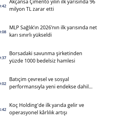
Akçansa Çimento yılın ilk yarısında 96
0:42
milyon TL zarar etti
MLP Sağlık’ın 2026’nın ilk yarısında net
0:08
karı sınırlı yükseldi
Borsadaki savunma şirketinden
9:37
yüzde 1000 bedelsiz hamlesi
Batıçim çevresel ve sosyal
9:02
performansıyla yeni endekse dahil
oldu
Koç Holding'de ilk yarıda gelir ve
8:42
operasyonel kârlılık artışı