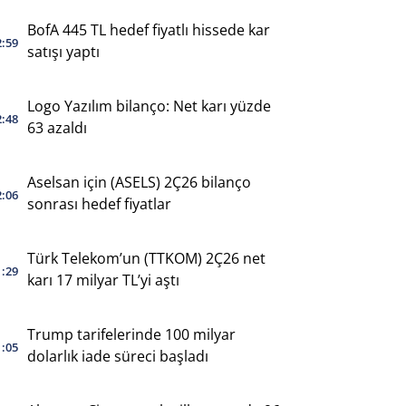
BofA 445 TL hedef fiyatlı hissede kar
2:59
satışı yaptı
Logo Yazılım bilanço: Net karı yüzde
2:48
63 azaldı
Aselsan için (ASELS) 2Ç26 bilanço
2:06
sonrası hedef fiyatlar
Türk Telekom’un (TTKOM) 2Ç26 net
1:29
karı 17 milyar TL’yi aştı
Trump tarifelerinde 100 milyar
1:05
dolarlık iade süreci başladı