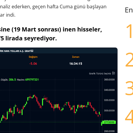
analiz ederken, geçen hafta Cuma günü başlayan
En
r indi.
ine (19 Mart sonrası) inen hisseler,
5 lirada seyrediyor.