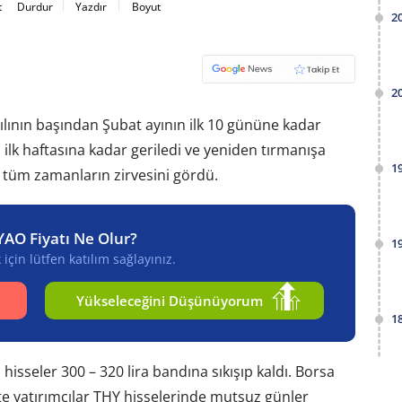
t
Durdur
Yazdır
Boyut
2
2
yılının başından Şubat ayının ilk 10 gününe kadar
n ilk haftasına kadar geriledi ve yeniden tırmanışa
1
e tüm zamanların zirvesini gördü.
YAO Fiyatı Ne Olur?
1
için lütfen katılım sağlayınız.
Yükseleceğini Düşünüyorum
1
isseler 300 – 320 lira bandına sıkışıp kaldı. Borsa
ikte yatırımcılar THY hisselerinde mutsuz günler