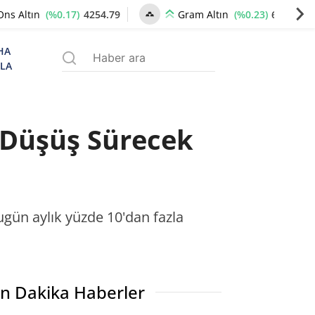
(%0.17)
4254.79
(%0.23)
6511.01
Ons Altın
Gram Altın
HA
ZLA
Düşüş Sürecek
bugün aylık yüzde 10'dan fazla
n Dakika Haberler