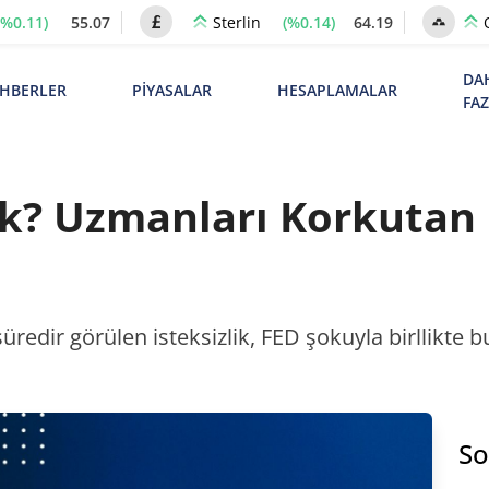
(%0.11)
55.07
(%0.14)
64.19
Sterlin
DA
HBERLER
PİYASALAR
HESAPLAMALAR
FA
k? Uzmanları Korkutan 
süredir görülen isteksizlik, FED şokuyla birllikte 
So