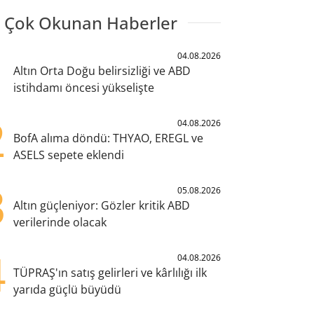
 Çok Okunan Haberler
1
04.08.2026
Altın Orta Doğu belirsizliği ve ABD
istihdamı öncesi yükselişte
2
04.08.2026
BofA alıma döndü: THYAO, EREGL ve
ASELS sepete eklendi
3
05.08.2026
Altın güçleniyor: Gözler kritik ABD
verilerinde olacak
4
04.08.2026
TÜPRAŞ'ın satış gelirleri ve kârlılığı ilk
yarıda güçlü büyüdü