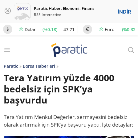
Paratic Haber: Ekonomi, Finans
İNDİR
RSS Interactive
(%0.18)
47.71
(%0.32)
Dolar
Euro
Paratic
»
Borsa Haberleri
»
Tera Yatırım yüzde 4000
bedelsiz için SPK’ya
başvurdu
Tera Yatırım Menkul Değerler, sermayesini bedelsiz
olarak artırmak için SPK’ya başvuru yaptı. İşte detaylar;