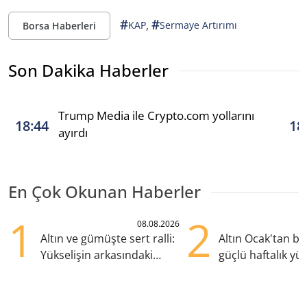
#
#
,
KAP
Sermaye Artırımı
Borsa Haberleri
Son Dakika Haberler
Trump Media ile Crypto.com yollarını
18:44
18
ayırdı
En Çok Okunan Haberler
1
2
08.08.2026
Altın ve gümüşte sert ralli:
Altın Ocak'tan b
Yükselişin arkasındaki
güçlü haftalık yük
kritik etkenler
hazırlanıyor