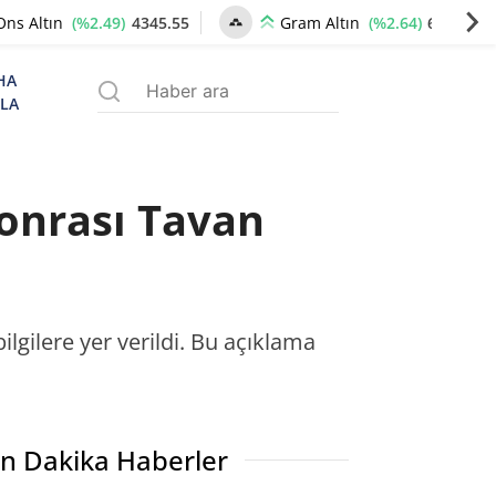
(%2.49)
4345.55
(%2.64)
6664.14
Ons Altın
Gram Altın
HA
ZLA
Sonrası Tavan
lgilere yer verildi. Bu açıklama
n Dakika Haberler