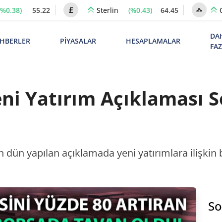
(%0.38)
55.22
(%0.43)
64.45
Sterlin
DA
HBERLER
PİYASALAR
HESAPLAMALAR
FA
Yeni Yatırım Açıklaması 
dün yapılan açıklamada yeni yatırımlara ilişkin bi
So