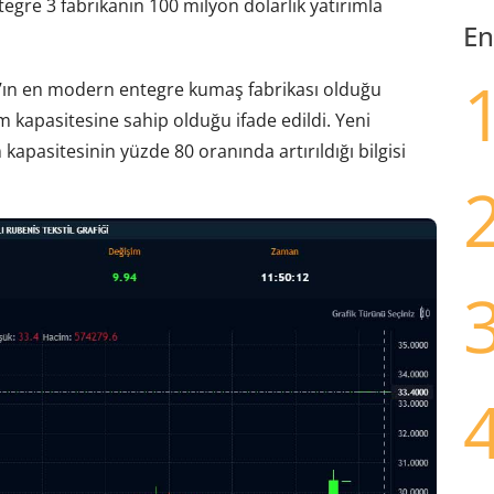
tegre 3 fabrikanın 100 milyon dolarlık yatırımla
En
r’ın en modern entegre kumaş fabrikası olduğu
 kapasitesine sahip olduğu ifade edildi. Yeni
apasitesinin yüzde 80 oranında artırıldığı bilgisi