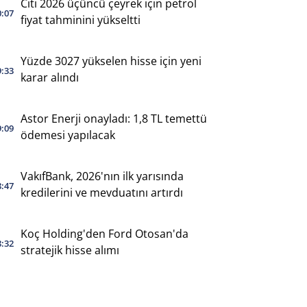
Citi 2026 üçüncü çeyrek için petrol
0:07
fiyat tahminini yükseltti
Yüzde 3027 yükselen hisse için yeni
9:33
karar alındı
Astor Enerji onayladı: 1,8 TL temettü
9:09
ödemesi yapılacak
VakıfBank, 2026'nın ilk yarısında
8:47
kredilerini ve mevduatını artırdı
Koç Holding'den Ford Otosan'da
8:32
stratejik hisse alımı