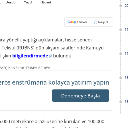
t
Durdur
Yazdır
Boyut
2
1
ra yönelik yaptığı açıklamalar, hisse senedi
s Tekstil (RUBNS) dün akşam saatlerinde Kamuyu
1
lişkin
bilgilendirmede
bulundu.
6/2Ç Kar/Zarar 17.84%-82.16%
1
erce enstrümana
kolayca yatırım yapın
Denemeye Başla
1
25.000 metrekare arazi üzerine kurulan ve 100.000