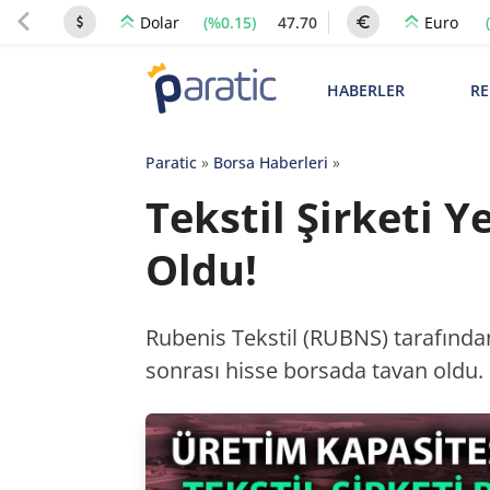
(%0.15)
47.70
Dolar
Euro
HABERLER
RE
Paratic
»
Borsa Haberleri
»
Tekstil Şirketi 
Oldu!
Rubenis Tekstil (RUBNS) tarafından 
sonrası hisse borsada tavan oldu.