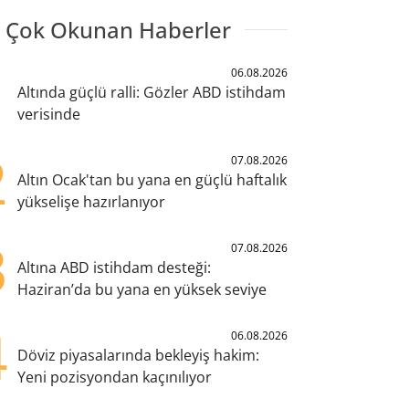
 Çok Okunan Haberler
1
06.08.2026
Altında güçlü ralli: Gözler ABD istihdam
verisinde
2
07.08.2026
Altın Ocak'tan bu yana en güçlü haftalık
yükselişe hazırlanıyor
3
07.08.2026
Altına ABD istihdam desteği:
Haziran’da bu yana en yüksek seviye
4
06.08.2026
Döviz piyasalarında bekleyiş hakim:
Yeni pozisyondan kaçınılıyor