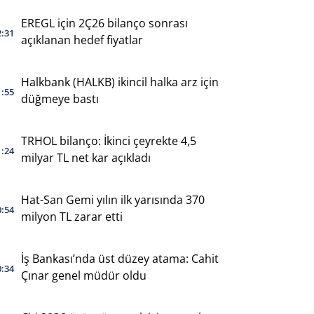
EREGL için 2Ç26 bilanço sonrası
2:31
açıklanan hedef fiyatlar
Halkbank (HALKB) ikincil halka arz için
1:55
düğmeye bastı
TRHOL bilanço: İkinci çeyrekte 4,5
1:24
milyar TL net kar açıkladı
Hat-San Gemi yılın ilk yarısında 370
0:54
milyon TL zarar etti
İş Bankası’nda üst düzey atama: Cahit
0:34
Çınar genel müdür oldu