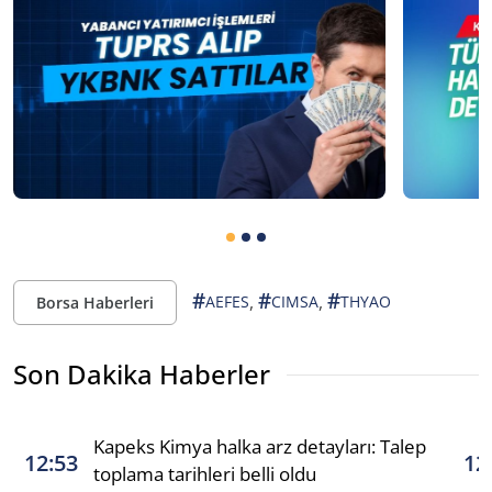
#
#
#
,
,
AEFES
CIMSA
THYAO
Borsa Haberleri
Son Dakika Haberler
Kapeks Kimya halka arz detayları: Talep
12:53
12
toplama tarihleri belli oldu