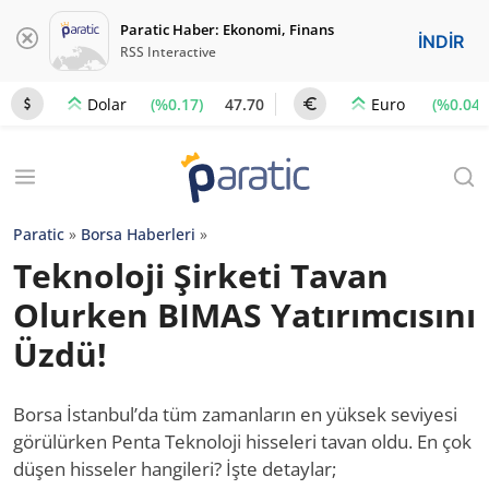
Paratic Haber: Ekonomi, Finans
İNDİR
RSS Interactive
(%0.17)
47.70
(%0.04)
Dolar
Euro
Paratic
»
Borsa Haberleri
»
Teknoloji Şirketi Tavan
Olurken BIMAS Yatırımcısını
Üzdü!
Borsa İstanbul’da tüm zamanların en yüksek seviyesi
görülürken Penta Teknoloji hisseleri tavan oldu. En çok
düşen hisseler hangileri? İşte detaylar;