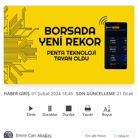
HABER GİRİŞ
01 Şubat 2024 18:45
SON GÜNCELLEME
21 Ocak 2
Dinle
Duraklat
Durdur
Yazdır
Boyut
Emre Can Akağaç