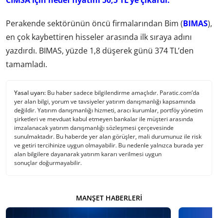
CIMSA için hedef fiyatını 50,5 TL’ye çıkardı.
Perakende sektörünün öncü firmalarından Bim (
BIMAS
),
en çok kaybettiren hisseler arasında ilk sıraya adını
yazdırdı. BIMAS, yüzde 1,8 düşerek günü 374 TL’den
tamamladı.
Yasal uyarı:
Bu haber sadece bilgilendirme amaçlıdır. Paratic.com’da
yer alan bilgi, yorum ve tavsiyeler yatırım danışmanlığı kapsamında
değildir. Yatırım danışmanlığı hizmeti, aracı kurumlar, portföy yönetim
şirketleri ve mevduat kabul etmeyen bankalar ile müşteri arasında
imzalanacak yatırım danışmanlığı sözleşmesi çerçevesinde
sunulmaktadır. Bu haberde yer alan görüşler, mali durumunuz ile risk
ve getiri tercihinize uygun olmayabilir. Bu nedenle yalnızca burada yer
alan bilgilere dayanarak yatırım kararı verilmesi uygun
sonuçlar doğurmayabilir.
MANŞET HABERLERI