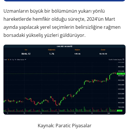
Uzmanların büyük bir bölümünün yukarı yönlü
hareketlerde hemfikir olduğu süreçte, 2024’ün Mart
ayında yapılacak yerel seçimlerin belirsizliğine rağmen
borsadaki yükseliş yüzleri güldürüyor.
Kaynak: Paratic Piyasalar