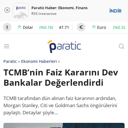
Paratic Haber: Ekonomi, Finans
İNDİR
RSS Interactive
(%0.18)
47.71
(%0.32)
Dolar
Euro
Paratic
»
Ekonomi Haberleri
»
TCMB’nin Faiz Kararını Dev
Bankalar Değerlendirdi
TCMB tarafından dün alınan faiz kararının ardından,
Morgan Stanley, Citi ve Goldman Sachs öngörülerini
paylaştı. Detaylar şöyle...