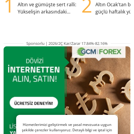
1
2
Altın ve gümüşte sert ralli:
Altın Ocak'tan b
Yükselişin arkasındaki
güçlü haftalık yük
kritik etkenler
hazırlanıyor
Sponsorlu | 2026/2Ç Kar/Zarar 17.84%-82.16%
Hizmetlerimizi geliştirmek ve yasal mevzuata uygun
şekilde çerezler kullanıyoruz. Detaylı bilgi ve iptal için