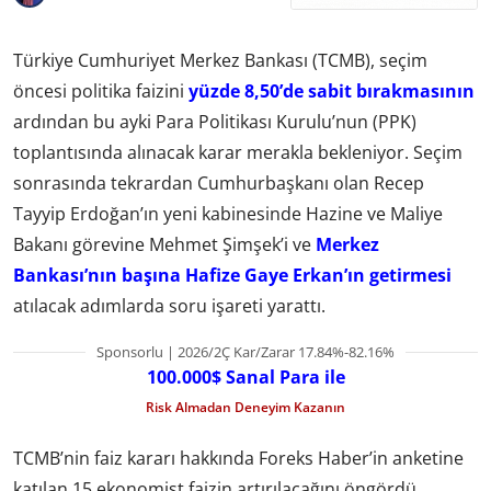
Türkiye Cumhuriyet Merkez Bankası (TCMB), seçim
öncesi politika faizini
yüzde 8,50’de sabit bırakmasının
ardından bu ayki Para Politikası Kurulu’nun (PPK)
toplantısında alınacak karar merakla bekleniyor. Seçim
sonrasında tekrardan Cumhurbaşkanı olan Recep
Tayyip Erdoğan’ın yeni kabinesinde Hazine ve Maliye
Bakanı görevine Mehmet Şimşek’i ve
Merkez
Bankası’nın başına Hafize Gaye Erkan’ın getirmesi
atılacak adımlarda soru işareti yarattı.
Sponsorlu | 2026/2Ç Kar/Zarar 17.84%-82.16%
100.000$ Sanal Para ile
Risk Almadan Deneyim Kazanın
TCMB’nin faiz kararı hakkında Foreks Haber’in anketine
katılan 15 ekonomist faizin artırılacağını öngördü.