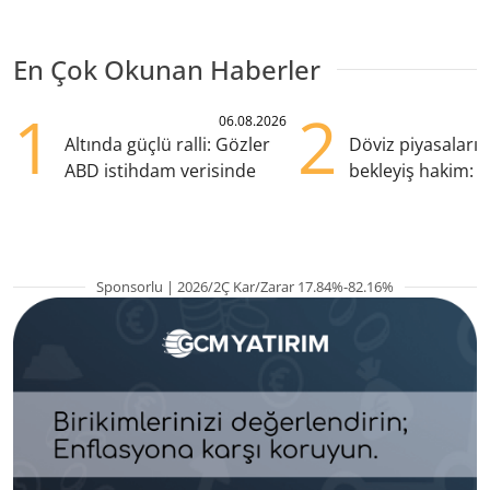
En Çok Okunan Haberler
1
2
06.08.2026
Altında güçlü ralli: Gözler
Döviz piyasaları
ABD istihdam verisinde
bekleyiş hakim: Y
pozisyondan kaçı
Sponsorlu | 2026/2Ç Kar/Zarar 17.84%-82.16%