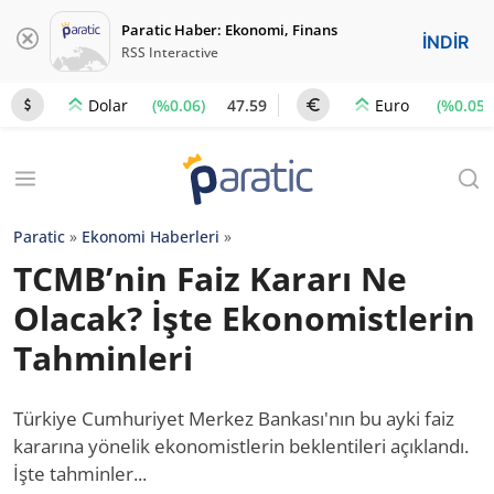
Paratic Haber: Ekonomi, Finans
İNDİR
RSS Interactive
(%0.06)
47.59
(%0.05)
Dolar
Euro
Paratic
»
Ekonomi Haberleri
»
TCMB’nin Faiz Kararı Ne
Olacak? İşte Ekonomistlerin
Tahminleri
Türkiye Cumhuriyet Merkez Bankası'nın bu ayki faiz
kararına yönelik ekonomistlerin beklentileri açıklandı.
İşte tahminler...