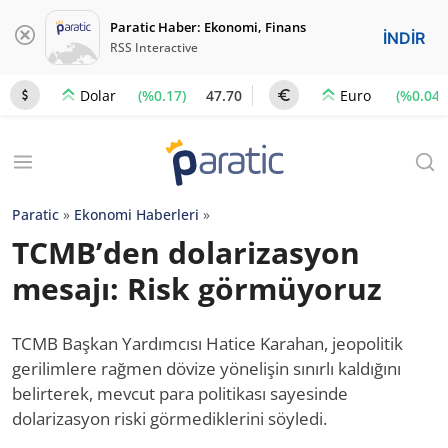
Paratic Haber: Ekonomi, Finans
İNDİR
RSS Interactive
(%0.17)
47.70
(%0.04)
Dolar
Euro
Paratic
»
Ekonomi Haberleri
»
TCMB’den dolarizasyon
mesajı: Risk görmüyoruz
TCMB Başkan Yardımcısı Hatice Karahan, jeopolitik
gerilimlere rağmen dövize yönelişin sınırlı kaldığını
belirterek, mevcut para politikası sayesinde
dolarizasyon riski görmediklerini söyledi.