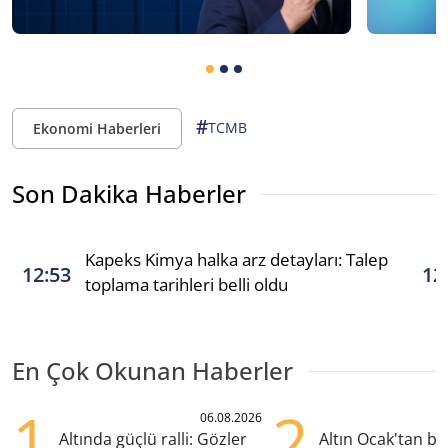
#
TCMB
Ekonomi Haberleri
Son Dakika Haberler
Kapeks Kimya halka arz detayları: Talep
12:53
12
toplama tarihleri belli oldu
En Çok Okunan Haberler
1
2
06.08.2026
Altında güçlü ralli: Gözler
Altın Ocak'tan b