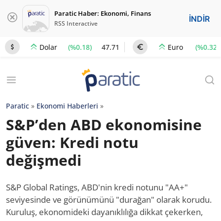
Paratic Haber: Ekonomi, Finans
İNDİR
RSS Interactive
(%0.18)
47.71
(%0.32)
Dolar
Euro
Paratic
»
Ekonomi Haberleri
»
S&P’den ABD ekonomisine
güven: Kredi notu
değişmedi
S&P Global Ratings, ABD'nin kredi notunu "AA+"
seviyesinde ve görünümünü "durağan" olarak korudu.
Kuruluş, ekonomideki dayanıklılığa dikkat çekerken,