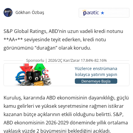
Gökhan Özbaş
S&P Global Ratings, ABD’nin uzun vadeli kredi notunu
**AA+** seviyesinde teyit ederken, kredi notu
görünümünü “durağan” olarak korudu.
Sponsorlu | 2026/2Ç Kar/Zarar 17.84%-82.16%
Yüzlerce enstrümana
kolayca yatırım yapın
Denemeye Başla
Kuruluş, kararında ABD ekonomisinin dayanıklılığı, güçlü
kamu gelirleri ve yüksek seyretmesine rağmen istikrar
kazanan bütçe açıklarının etkili olduğunu belirtti. S&P,
ABD ekonomisinin 2026-2029 döneminde yıllık ortalama
yaklaşık yüzde 2 büyümesini beklediğini açıkladı.