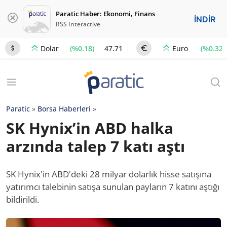
Paratic Haber: Ekonomi, Finans
İNDİR
RSS Interactive
(%0.18)
47.71
(%0.32)
Dolar
Euro
Paratic
»
Borsa Haberleri
»
SK Hynix’in ABD halka
arzında talep 7 katı aştı
SK Hynix'in ABD'deki 28 milyar dolarlık hisse satışına
yatırımcı talebinin satışa sunulan payların 7 katını aştığı
bildirildi.