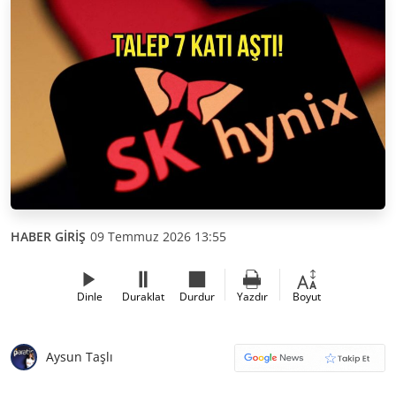
HABER GİRİŞ
09 Temmuz 2026 13:55
Dinle
Duraklat
Durdur
Yazdır
Boyut
Aysun Taşlı