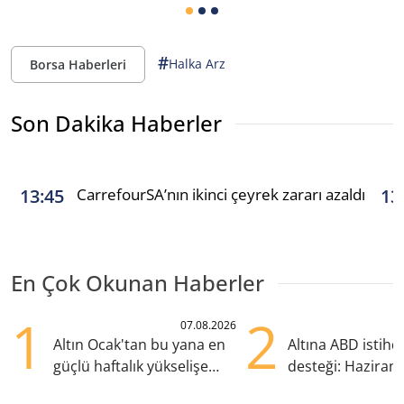
#
Halka Arz
Borsa Haberleri
Son Dakika Haberler
CarrefourSA’nın ikinci çeyrek zararı azaldı
13:45
13
En Çok Okunan Haberler
1
2
07.08.2026
Altın Ocak'tan bu yana en
Altına ABD istih
güçlü haftalık yükselişe
desteği: Haziran
hazırlanıyor
yana en yüksek s