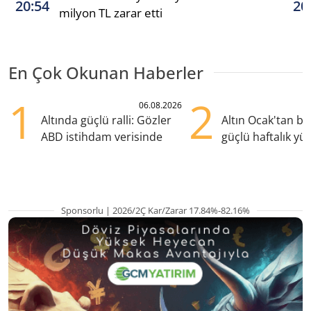
20:54
20
milyon TL zarar etti
En Çok Okunan Haberler
1
2
06.08.2026
Altında güçlü ralli: Gözler
Altın Ocak'tan b
ABD istihdam verisinde
güçlü haftalık yük
hazırlanıyor
Sponsorlu | 2026/2Ç Kar/Zarar 17.84%-82.16%