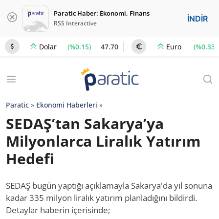
Paratic Haber: Ekonomi, Finans
İNDİR
RSS Interactive
(%0.15)
47.70
(%0.33)
Dolar
Euro
Paratic
»
Ekonomi Haberleri
»
SEDAŞ’tan Sakarya’ya
Milyonlarca Liralık Yatırım
Hedefi
SEDAŞ bugün yaptığı açıklamayla Sakarya'da yıl sonuna
kadar 335 milyon liralık yatırım planladığını bildirdi.
Detaylar haberin içerisinde;