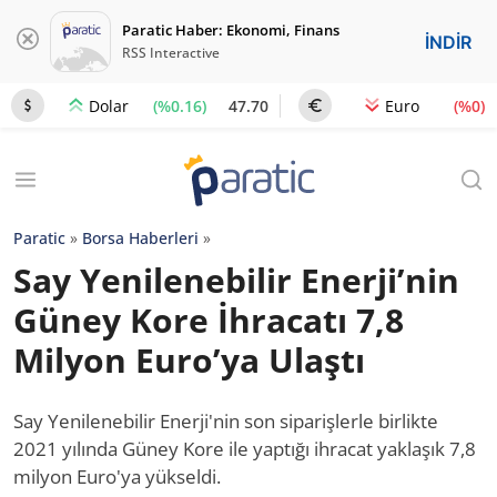
Paratic Haber: Ekonomi, Finans
İNDİR
RSS Interactive
(%0.16)
47.70
(%0)
Dolar
Euro
Paratic
»
Borsa Haberleri
»
Say Yenilenebilir Enerji’nin
Güney Kore İhracatı 7,8
Milyon Euro’ya Ulaştı
Say Yenilenebilir Enerji'nin son siparişlerle birlikte
2021 yılında Güney Kore ile yaptığı ihracat yaklaşık 7,8
milyon Euro'ya yükseldi.