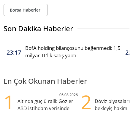
Borsa Haberleri
Son Dakika Haberler
BofA holding bilançosunu beğenmedi: 1,5
23:17
22
milyar TL’lik satış yaptı
En Çok Okunan Haberler
1
2
06.08.2026
Altında güçlü ralli: Gözler
Döviz piyasaları
ABD istihdam verisinde
bekleyiş hakim: Y
pozisyondan kaçı