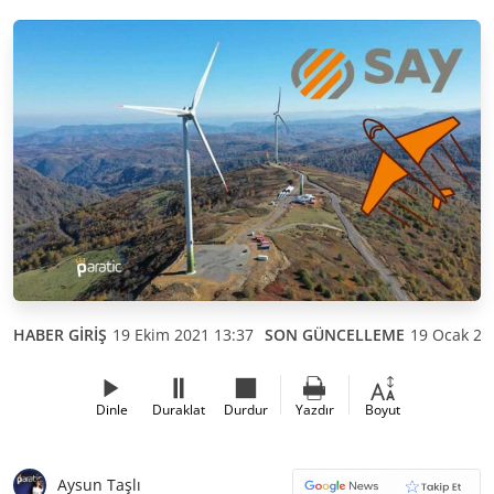
HABER GİRİŞ
19 Ekim 2021 13:37
SON GÜNCELLEME
19 Ocak 20
Dinle
Duraklat
Durdur
Yazdır
Boyut
Aysun Taşlı