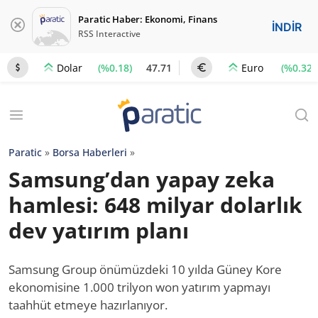
Paratic Haber: Ekonomi, Finans
İNDİR
RSS Interactive
(%0.18)
47.71
(%0.32)
Dolar
Euro
Paratic
»
Borsa Haberleri
»
Samsung’dan yapay zeka
hamlesi: 648 milyar dolarlık
dev yatırım planı
Samsung Group önümüzdeki 10 yılda Güney Kore
ekonomisine 1.000 trilyon won yatırım yapmayı
taahhüt etmeye hazırlanıyor.