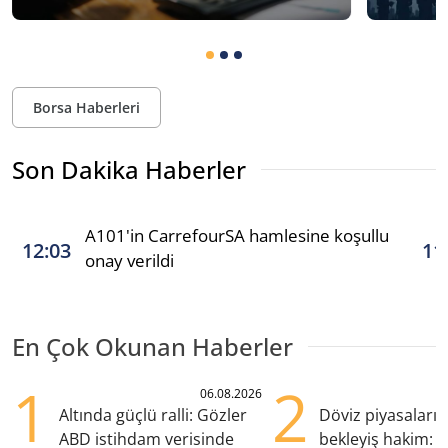
Borsa Haberleri
Son Dakika Haberler
A101'in CarrefourSA hamlesine koşullu
12:03
11
onay verildi
En Çok Okunan Haberler
1
2
06.08.2026
Altında güçlü ralli: Gözler
Döviz piyasaları
ABD istihdam verisinde
bekleyiş hakim: Y