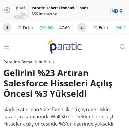
Paratic Haber: Ekonomi, Finans
İNDİR
RSS Interactive
(%0.06)
47.60
(%0.1)
Dolar
Euro
Paratic
»
Borsa Haberleri
»
Gelirini %23 Artıran
Salesforce Hisseleri Açılış
Öncesi %3 Yükseldi
Slack’i satın alan Salesforce, ikinci çeyreğe ilişkin
kazanç rakamlarında Wall Street beklentilerini aştı.
Hisseler açılış öncesinde %3’ün üzerinde yükseldi.