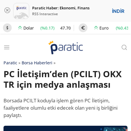
Paratic Haber: Ekonomi, Finans
İNDİR
RSS Interactive
(%0.17)
47.70
(%0.43)
Dolar
Euro
Paratic
»
Borsa Haberleri
»
PC İletişim’den (PCILT) OKX
TR için medya anlaşması
Borsada PCILT koduyla işlem gören PC İletişim,
faaliyetlere olumlu etki edecek olan yeni iş birliğini
paylaştı.