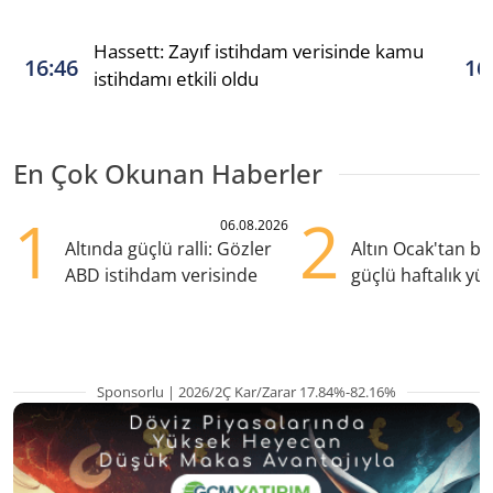
Hassett: Zayıf istihdam verisinde kamu
16:46
16
istihdamı etkili oldu
En Çok Okunan Haberler
1
2
06.08.2026
Altında güçlü ralli: Gözler
Altın Ocak'tan b
ABD istihdam verisinde
güçlü haftalık yük
hazırlanıyor
Sponsorlu | 2026/2Ç Kar/Zarar 17.84%-82.16%