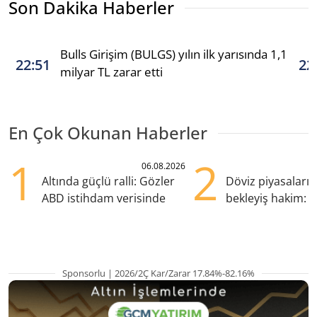
Son Dakika Haberler
Bulls Girişim (BULGS) yılın ilk yarısında 1,1
22:51
22
milyar TL zarar etti
En Çok Okunan Haberler
1
2
06.08.2026
Altında güçlü ralli: Gözler
Döviz piyasaları
ABD istihdam verisinde
bekleyiş hakim: Y
pozisyondan kaçı
Sponsorlu | 2026/2Ç Kar/Zarar 17.84%-82.16%