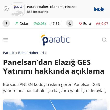
Paratic Haber: Ekonomi, Finans
İNDİR
RSS Interactive
(%0.05)
47.59
(%-0.07)
Dolar
Euro
Paratic
»
Borsa Haberleri
»
Panelsan’dan Elazığ GES
Yatırımı hakkında açıklama
Borsada PNLSN koduyla işlem gören Panelsan, GES
yatırımında hat kabulü için başvuru yaptı. İşte detaylar;