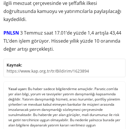
ilgili mevzuat çerçevesinde ve şeffaflık ilkesi
doğrultusunda kamuoyu ve yatırımcılarla paylaşılacağı
kaydedildi.
PNLSN
3 Temmuz saat 17.01’de yüzde 1,4 artışla 43,44
TL’den işlem görüyor. Hissede yıllık yüzde 10 oranında
değer artışı gerçekleşti.
Kaynak:
https://www.kap.org.tr/tr/Bildirim/1623894
Yasal uyarı:
Bu haber sadece bilgilendirme amaçlıdır. Paratic.com’da
yer alan bilgi, yorum ve tavsiyeler yatırım danışmanlığı kapsamında
değildir. Yatırım danışmanlığı hizmeti, aracı kurumlar, portföy yönetim
şirketleri ve mevduat kabul etmeyen bankalar ile müşteri arasında
imzalanacak yatırım danışmanlığı sözleşmesi çerçevesinde
sunulmaktadır. Bu haberde yer alan görüşler, mali durumunuz ile risk
ve getiri tercihinize uygun olmayabilir. Bu nedenle yalnızca burada yer
alan bilgilere dayanarak yatırım kararı verilmesi uygun