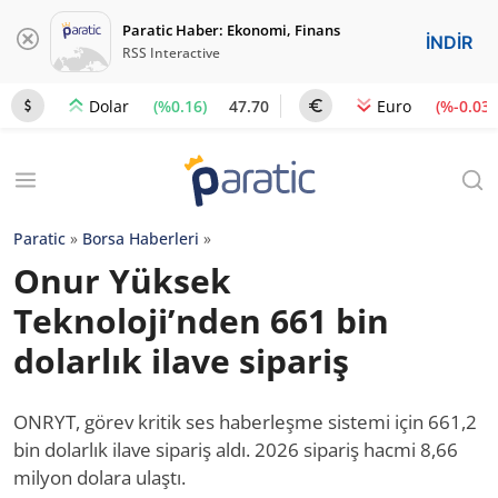
Paratic Haber: Ekonomi, Finans
İNDİR
RSS Interactive
(%0.16)
47.70
(%-0.03)
Dolar
Euro
Paratic
»
Borsa Haberleri
»
Onur Yüksek
Teknoloji’nden 661 bin
dolarlık ilave sipariş
ONRYT, görev kritik ses haberleşme sistemi için 661,2
bin dolarlık ilave sipariş aldı. 2026 sipariş hacmi 8,66
milyon dolara ulaştı.