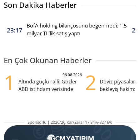
Son Dakika Haberler
BofA holding bilançosunu beğenmedi: 1,5
23:17
22
milyar TL’lik satış yaptı
En Çok Okunan Haberler
1
2
06.08.2026
Altında güçlü ralli: Gözler
Döviz piyasaları
ABD istihdam verisinde
bekleyiş hakim: Y
pozisyondan kaçı
Sponsorlu | 2026/2Ç Kar/Zarar 17.84%-82.16%