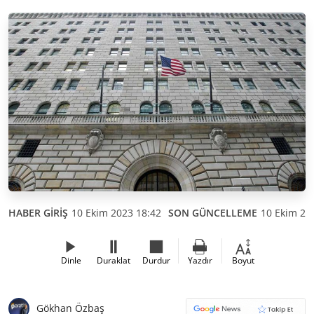
HABER GİRİŞ
10 Ekim 2023 18:42
SON GÜNCELLEME
10 Ekim 20
Dinle
Duraklat
Durdur
Yazdır
Boyut
Gökhan Özbaş