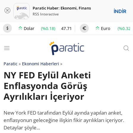
Paratic Haber: Ekonomi, Finans
İNDİR
RSS Interactive
(%0.18)
47.71
(%0.32)
Dolar
Euro
Paratic
»
Ekonomi Haberleri
»
NY FED Eylül Anketi
Enflasyonda Görüş
Ayrılıkları İçeriyor
New York FED tarafından Eylül ayında yapılan anket,
enflasyonun geleceğine ilişkin fikir ayrılıkları içeriyor.
Detaylar şöyle...