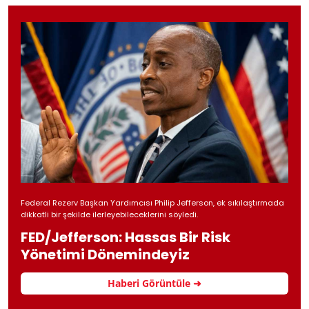
Federal Rezerv Başkan Yardımcısı Philip Jefferson, ek sıkılaştırmada
dikkatli bir şekilde ilerleyebileceklerini söyledi.
FED/Jefferson: Hassas Bir Risk
Yönetimi Dönemindeyiz
Haberi Görüntüle ➜