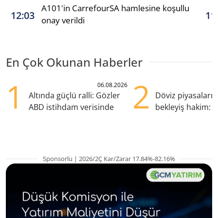
A101'in CarrefourSA hamlesine koşullu
12:03
11
onay verildi
En Çok Okunan Haberler
1
2
06.08.2026
Altında güçlü ralli: Gözler
Döviz piyasaları
ABD istihdam verisinde
bekleyiş hakim: Y
pozisyondan kaçı
Sponsorlu | 2026/2Ç Kar/Zarar 17.84%-82.16%