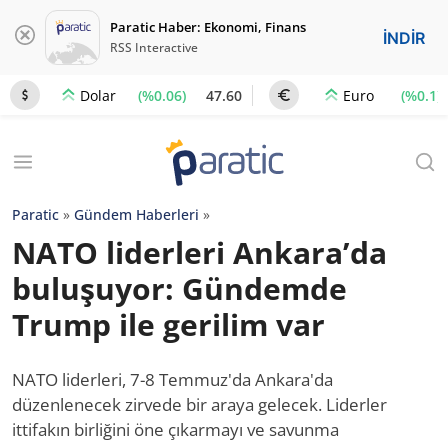
Paratic Haber: Ekonomi, Finans
İNDİR
RSS Interactive
(%0.06)
47.60
(%0.1)
Dolar
Euro
Paratic
»
Gündem Haberleri
»
NATO liderleri Ankara’da
buluşuyor: Gündemde
Trump ile gerilim var
NATO liderleri, 7-8 Temmuz'da Ankara'da
düzenlenecek zirvede bir araya gelecek. Liderler
ittifakın birliğini öne çıkarmayı ve savunma