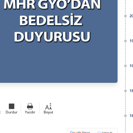
2
1
1
1
t
Durdur
Yazdır
Boyut
1