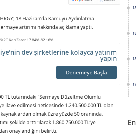
1
(MHRGY) 18 Haziran’da Kamuyu Aydınlatma
ermaye artırımı hakkında açıklama yaptı.
1
6/2Ç Kar/Zarar 17.84%-82.16%
iye’nin dev şirketlerine
kolayca yatırım
yapın
1
Denemeye Başla
1
.000 TL tutarındaki “Sermaye Düzeltme Olumlu
e ilave edilmesi neticesinde 1.240.500.000 TL olan
 kaynaklardan olmak üzre yüzde 50 oranında,
En
ımı şekilde arttırılarak 1.860.750.000 TL’ye
an onaylandığını belirtti.