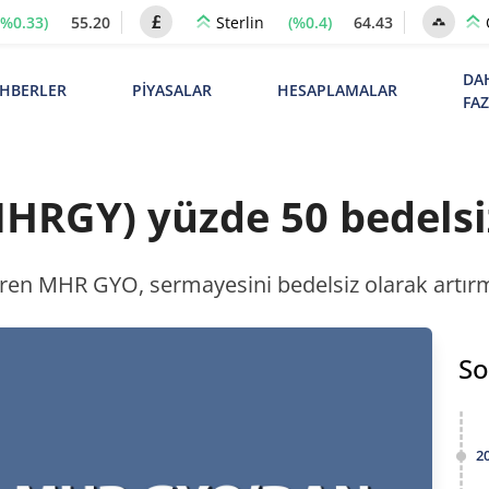
(%0.33)
55.20
(%0.4)
64.43
Sterlin
DA
HBERLER
PİYASALAR
HESAPLAMALAR
FA
RGY) yüzde 50 bedelsi
 MHR GYO, sermayesini bedelsiz olarak artırma k
So
2