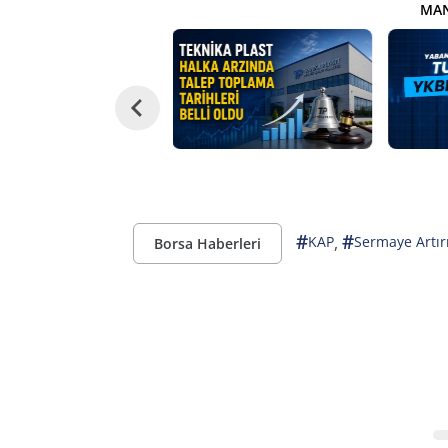
MAN
#
#
,
KAP
Sermaye Artır
Borsa Haberleri