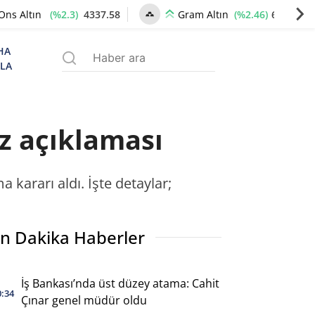
(%2.3)
4337.58
(%2.46)
6652.13
Ons Altın
Gram Altın
HA
ZLA
z açıklaması
ararı aldı. İşte detaylar;
n Dakika Haberler
İş Bankası’nda üst düzey atama: Cahit
0:34
Çınar genel müdür oldu