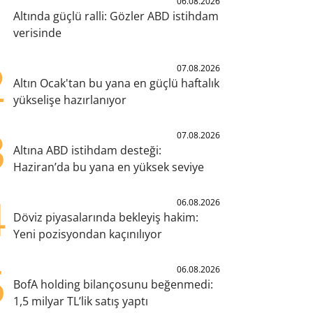
1
06.08.2026
Altında güçlü ralli: Gözler ABD istihdam
verisinde
2
07.08.2026
Altın Ocak'tan bu yana en güçlü haftalık
yükselişe hazırlanıyor
3
07.08.2026
Altına ABD istihdam desteği:
Haziran’da bu yana en yüksek seviye
4
06.08.2026
Döviz piyasalarında bekleyiş hakim:
Yeni pozisyondan kaçınılıyor
5
06.08.2026
BofA holding bilançosunu beğenmedi:
1,5 milyar TL’lik satış yaptı