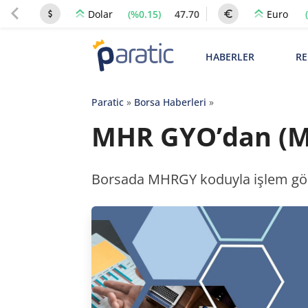
(%0.15)
47.70
Dolar
Euro
HABERLER
RE
Paratic
»
Borsa Haberleri
»
MHR GYO’dan (MH
Borsada MHRGY koduyla işlem gören