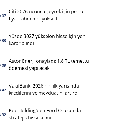
Citi 2026 üçüncü çeyrek için petrol
0:07
fiyat tahminini yükseltti
Yüzde 3027 yükselen hisse için yeni
9:33
karar alındı
Astor Enerji onayladı: 1,8 TL temettü
9:09
ödemesi yapılacak
VakıfBank, 2026'nın ilk yarısında
8:47
kredilerini ve mevduatını artırdı
Koç Holding'den Ford Otosan'da
8:32
stratejik hisse alımı