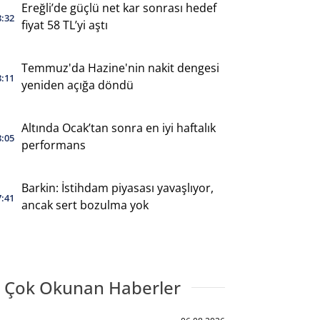
Ereğli’de güçlü net kar sonrası hedef
8:32
fiyat 58 TL’yi aştı
Temmuz'da Hazine'nin nakit dengesi
8:11
yeniden açığa döndü
Altında Ocak’tan sonra en iyi haftalık
8:05
performans
Barkin: İstihdam piyasası yavaşlıyor,
7:41
ancak sert bozulma yok
 Çok Okunan Haberler