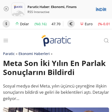
Paratic Haber: Ekonomi, Finans
İNDİR
RSS Interactive
(%0.16)
47.70
(%-0.01)
Dolar
Euro
Paratic
»
Ekonomi Haberleri
»
Meta Son İki Yılın En Parlak
Sonuçlarını Bildirdi
Sosyal medya devi Meta, yılın üçüncü çeyreğine ilişkin
sonuçlarını bildirdi ve geliri ile beklentileri aştı. Detaylar
geliyor...