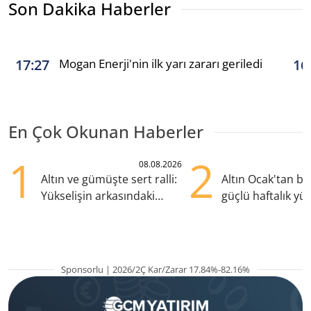
Son Dakika Haberler
Mogan Enerji'nin ilk yarı zararı geriledi
17:27
16
En Çok Okunan Haberler
1
2
08.08.2026
Altın ve gümüşte sert ralli:
Altın Ocak'tan b
Yükselişin arkasındaki
güçlü haftalık yük
kritik etkenler
hazırlanıyor
Sponsorlu | 2026/2Ç Kar/Zarar 17.84%-82.16%