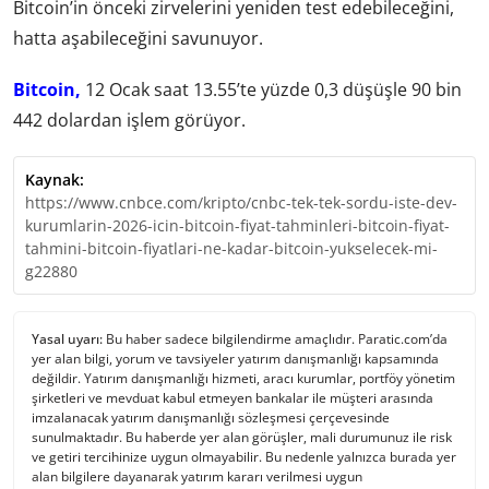
Bitcoin’in önceki zirvelerini yeniden test edebileceğini,
hatta aşabileceğini savunuyor.
Bitcoin,
12 Ocak saat 13.55’te yüzde 0,3 düşüşle 90 bin
442 dolardan işlem görüyor.
Kaynak:
https://www.cnbce.com/kripto/cnbc-tek-tek-sordu-iste-dev-
kurumlarin-2026-icin-bitcoin-fiyat-tahminleri-bitcoin-fiyat-
tahmini-bitcoin-fiyatlari-ne-kadar-bitcoin-yukselecek-mi-
g22880
Yasal uyarı:
Bu haber sadece bilgilendirme amaçlıdır. Paratic.com’da
yer alan bilgi, yorum ve tavsiyeler yatırım danışmanlığı kapsamında
değildir. Yatırım danışmanlığı hizmeti, aracı kurumlar, portföy yönetim
şirketleri ve mevduat kabul etmeyen bankalar ile müşteri arasında
imzalanacak yatırım danışmanlığı sözleşmesi çerçevesinde
sunulmaktadır. Bu haberde yer alan görüşler, mali durumunuz ile risk
ve getiri tercihinize uygun olmayabilir. Bu nedenle yalnızca burada yer
alan bilgilere dayanarak yatırım kararı verilmesi uygun