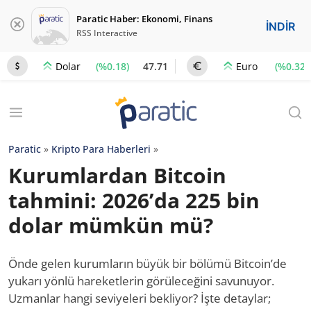
Paratic Haber: Ekonomi, Finans
İNDİR
RSS Interactive
(%0.18)
47.71
(%0.32)
Dolar
Euro
Paratic
»
Kripto Para Haberleri
»
Kurumlardan Bitcoin
tahmini: 2026’da 225 bin
dolar mümkün mü?
Önde gelen kurumların büyük bir bölümü Bitcoin’de
yukarı yönlü hareketlerin görüleceğini savunuyor.
Uzmanlar hangi seviyeleri bekliyor? İşte detaylar;