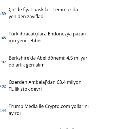
Çin’de fiyat baskıları Temmuz’da
2:39
yeniden zayıfladı
Türk ihracatçılara Endonezya pazarı
1:45
için yeni rehber
Berkshire’da Abel dönemi: 4,5 milyar
1:07
dolarlık geri alım
Özerden Ambalaj'dan 68,4 milyon
0:02
TL'lik stok devri
Trump Media ile Crypto.com yollarını
8:44
ayırdı