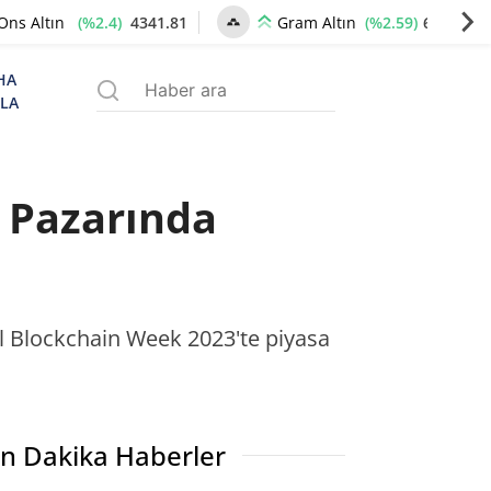
(%2.4)
4341.81
(%2.59)
6660.55
Ons Altın
Gram Altın
HA
ZLA
 Pazarında
ul Blockchain Week 2023'te piyasa
n Dakika Haberler