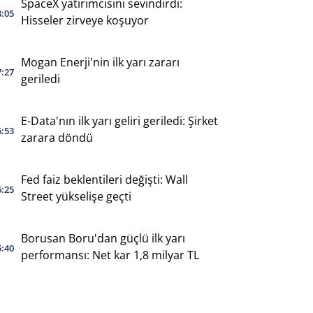
SpaceX yatırımcısını sevindirdi:
8:05
Hisseler zirveye koşuyor
Mogan Enerji'nin ilk yarı zararı
7:27
geriledi
E-Data'nın ilk yarı geliri geriledi: Şirket
6:53
zarara döndü
Fed faiz beklentileri değişti: Wall
6:25
Street yükselişe geçti
Borusan Boru'dan güçlü ilk yarı
5:40
performansı: Net kar 1,8 milyar TL