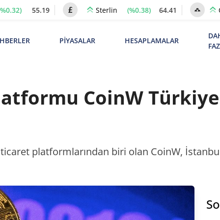
(%0.32)
55.19
(%0.38)
64.41
Sterlin
DA
HBERLER
PİYASALAR
HESAPLAMALAR
FA
Platformu CoinW Türkiye
ticaret platformlarından biri olan CoinW, İstanb
So