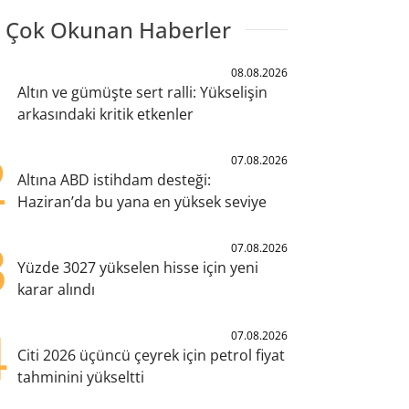
 Çok Okunan Haberler
1
08.08.2026
Altın ve gümüşte sert ralli: Yükselişin
arkasındaki kritik etkenler
2
07.08.2026
Altına ABD istihdam desteği:
Haziran’da bu yana en yüksek seviye
3
07.08.2026
Yüzde 3027 yükselen hisse için yeni
karar alındı
4
07.08.2026
Citi 2026 üçüncü çeyrek için petrol fiyat
tahminini yükseltti