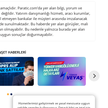
maçlıdır. Paratic.com’da yer alan bilgi, yorum ve
değildir. Yatırım danışmanlığı hizmeti, aracı kurumlar,
l etmeyen bankalar ile müşteri arasında imzalanacak
de sunulmaktadır. Bu haberde yer alan görüşler, mali
gun olmayabilir. Bu nedenle yalnızca burada yer alan
i uygun sonuçlar doğurmayabilir.
ŞET HABERLERI
Hizmetlerimizi geliştirmek ve yasal mevzuata uygun
şekilde çerezler kullanıyoruz. Detaylı bilgi ve iptal için