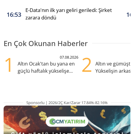
E-Data'nın ilk yarı geliri geriledi: Şirket
16:53
16
zarara döndü
En Çok Okunan Haberler
1
2
07.08.2026
Altın Ocak'tan bu yana en
Altın ve gümüşte s
güçlü haftalık yükselişe
Yükselişin arkası
hazırlanıyor
kritik etkenler
Sponsorlu | 2026/2Ç Kar/Zarar 17.84%-82.16%