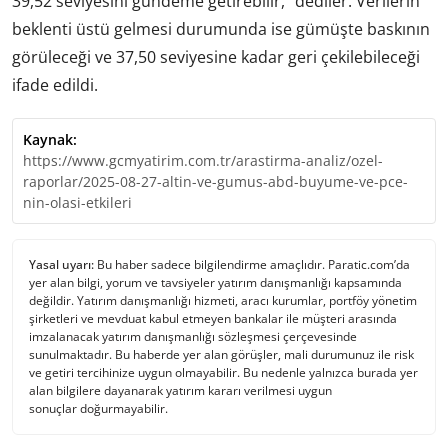
39,52 seviyesini gündeme getirebilir,” dediler. Verilerin
beklenti üstü gelmesi durumunda ise gümüşte baskının
görüleceği ve 37,50 seviyesine kadar geri çekilebileceği
ifade edildi.
Kaynak:
https://www.gcmyatirim.com.tr/arastirma-analiz/ozel-
raporlar/2025-08-27-altin-ve-gumus-abd-buyume-ve-pce-
nin-olasi-etkileri
Yasal uyarı:
Bu haber sadece bilgilendirme amaçlıdır. Paratic.com’da
yer alan bilgi, yorum ve tavsiyeler yatırım danışmanlığı kapsamında
değildir. Yatırım danışmanlığı hizmeti, aracı kurumlar, portföy yönetim
şirketleri ve mevduat kabul etmeyen bankalar ile müşteri arasında
imzalanacak yatırım danışmanlığı sözleşmesi çerçevesinde
sunulmaktadır. Bu haberde yer alan görüşler, mali durumunuz ile risk
ve getiri tercihinize uygun olmayabilir. Bu nedenle yalnızca burada yer
alan bilgilere dayanarak yatırım kararı verilmesi uygun
sonuçlar doğurmayabilir.