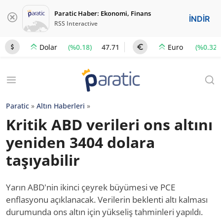
Paratic Haber: Ekonomi, Finans
İNDİR
RSS Interactive
(%0.18)
47.71
(%0.32)
Dolar
Euro
Paratic
»
Altın Haberleri
»
Kritik ABD verileri ons altını
yeniden 3404 dolara
taşıyabilir
Yarın ABD'nin ikinci çeyrek büyümesi ve PCE
enflasyonu açıklanacak. Verilerin beklenti altı kalması
durumunda ons altın için yükseliş tahminleri yapıldı.