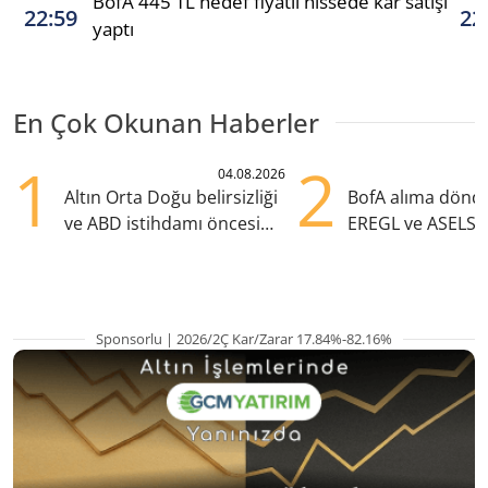
BofA 445 TL hedef fiyatlı hissede kar satışı
22:59
22
yaptı
En Çok Okunan Haberler
1
2
04.08.2026
Altın Orta Doğu belirsizliği
BofA alıma dönd
ve ABD istihdamı öncesi
EREGL ve ASELS 
yükselişte
eklendi
Sponsorlu | 2026/2Ç Kar/Zarar 17.84%-82.16%