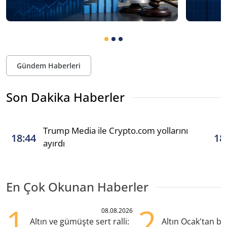
Gündem Haberleri
Son Dakika Haberler
Trump Media ile Crypto.com yollarını
18:44
18
ayırdı
En Çok Okunan Haberler
1
2
08.08.2026
Altın ve gümüşte sert ralli:
Altın Ocak'tan b