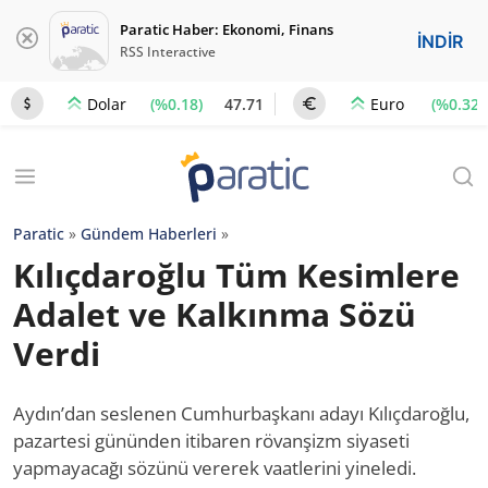
Paratic Haber: Ekonomi, Finans
İNDİR
RSS Interactive
(%0.18)
47.71
(%0.32)
Dolar
Euro
Paratic
»
Gündem Haberleri
»
Kılıçdaroğlu Tüm Kesimlere
Adalet ve Kalkınma Sözü
Verdi
Aydın’dan seslenen Cumhurbaşkanı adayı Kılıçdaroğlu,
pazartesi gününden itibaren rövanşizm siyaseti
yapmayacağı sözünü vererek vaatlerini yineledi.