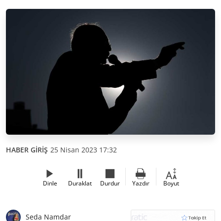
HABER GİRİŞ
25 Nisan 2023 17:32
Dinle
Duraklat
Durdur
Yazdır
Boyut
Seda Namdar