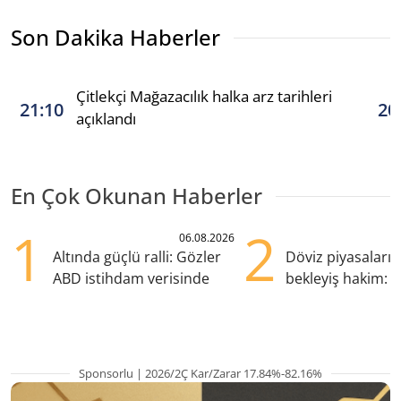
Son Dakika Haberler
Çitlekçi Mağazacılık halka arz tarihleri
21:10
20
açıklandı
En Çok Okunan Haberler
1
2
06.08.2026
Altında güçlü ralli: Gözler
Döviz piyasaları
ABD istihdam verisinde
bekleyiş hakim: Y
pozisyondan kaçı
Sponsorlu | 2026/2Ç Kar/Zarar 17.84%-82.16%