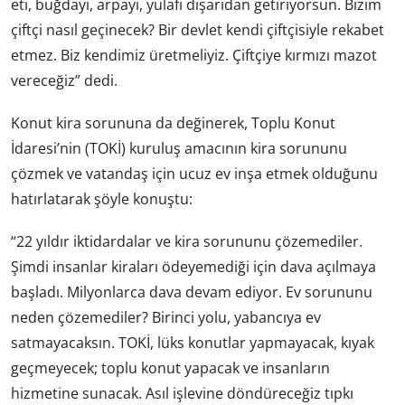
eti, buğdayı, arpayı, yulafı dışarıdan getiriyorsun. Bizim
çiftçi nasıl geçinecek? Bir devlet kendi çiftçisiyle rekabet
etmez. Biz kendimiz üretmeliyiz. Çiftçiye kırmızı mazot
vereceğiz” dedi.
Konut kira sorununa da değinerek, Toplu Konut
İdaresi’nin (TOKİ) kuruluş amacının kira sorununu
çözmek ve vatandaş için ucuz ev inşa etmek olduğunu
hatırlatarak şöyle konuştu:
“22 yıldır iktidardalar ve kira sorununu çözemediler.
Şimdi insanlar kiraları ödeyemediği için dava açılmaya
başladı. Milyonlarca dava devam ediyor. Ev sorununu
neden çözemediler? Birinci yolu, yabancıya ev
satmayacaksın. TOKİ, lüks konutlar yapmayacak, kıyak
geçmeyecek; toplu konut yapacak ve insanların
hizmetine sunacak. Asıl işlevine döndüreceğiz tıpkı