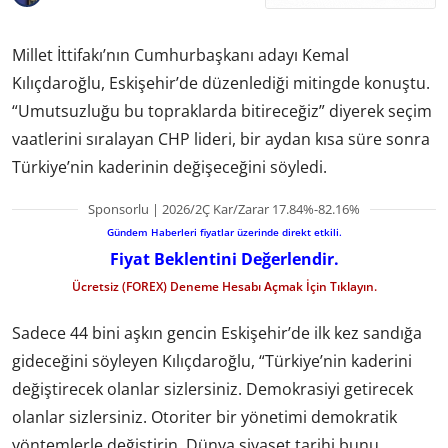
Millet İttifakı’nın Cumhurbaşkanı adayı Kemal
Kılıçdaroğlu, Eskişehir’de düzenlediği mitingde konuştu.
“Umutsuzluğu bu topraklarda bitireceğiz” diyerek seçim
vaatlerini sıralayan CHP lideri, bir aydan kısa süre sonra
Türkiye’nin kaderinin değişeceğini söyledi.
Sponsorlu | 2026/2Ç Kar/Zarar 17.84%-82.16%
Gündem Haberleri fiyatlar üzerinde direkt etkili.
Fiyat Beklentini Değerlendir.
Ücretsiz (FOREX) Deneme Hesabı Açmak İçin Tıklayın.
Sadece 44 bini aşkın gencin Eskişehir’de ilk kez sandığa
gideceğini söyleyen Kılıçdaroğlu, “Türkiye’nin kaderini
değiştirecek olanlar sizlersiniz. Demokrasiyi getirecek
olanlar sizlersiniz. Otoriter bir yönetimi demokratik
yöntemlerle değiştirin. Dünya siyaset tarihi bunu