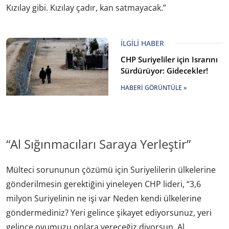
Kızılay gibi. Kızılay çadır, kan satmayacak.”
İLGILI HABER
CHP Suriyeliler için Israrını
Sürdürüyor: Gidecekler!
HABERI GÖRÜNTÜLE »
“Al Sığınmacıları Saraya Yerleştir”
Mülteci sorununun çözümü için Suriyelilerin ülkelerine
gönderilmesin gerektiğini yineleyen CHP lideri, “3,6
milyon Suriyelinin ne işi var Neden kendi ülkelerine
göndermediniz? Yeri gelince şikayet ediyorsunuz, yeri
gelince oyumuzu onlara vereceğiz diyorsun. Al