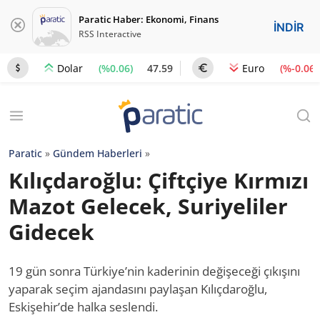
Paratic Haber: Ekonomi, Finans
İNDİR
RSS Interactive
(%0.06)
47.59
(%-0.06)
Dolar
Euro
Paratic
»
Gündem Haberleri
»
Kılıçdaroğlu: Çiftçiye Kırmızı
Mazot Gelecek, Suriyeliler
Gidecek
19 gün sonra Türkiye’nin kaderinin değişeceği çıkışını
yaparak seçim ajandasını paylaşan Kılıçdaroğlu,
Eskişehir’de halka seslendi.