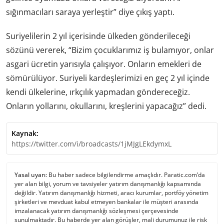
sığınmacıları saraya yerleştir” diye çıkış yaptı.
Suriyelilerin 2 yıl içerisinde ülkeden gönderileceği
sözünü vererek, “Bizim çocuklarımız iş bulamıyor, onlar
asgari ücretin yarısıyla çalışıyor. Onların emekleri de
sömürülüyor. Suriyeli kardeşlerimizi en geç 2 yıl içinde
kendi ülkelerine, ırkçılık yapmadan göndereceğiz.
Onların yollarını, okullarını, kreşlerini yapacağız” dedi.
Kaynak:
https://twitter.com/i/broadcasts/1jMJgLEkdymxL
Yasal uyarı:
Bu haber sadece bilgilendirme amaçlıdır. Paratic.com’da
yer alan bilgi, yorum ve tavsiyeler yatırım danışmanlığı kapsamında
değildir. Yatırım danışmanlığı hizmeti, aracı kurumlar, portföy yönetim
şirketleri ve mevduat kabul etmeyen bankalar ile müşteri arasında
imzalanacak yatırım danışmanlığı sözleşmesi çerçevesinde
sunulmaktadır. Bu haberde yer alan görüşler, mali durumunuz ile risk