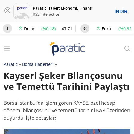
Paratic Haber: Ekonomi, Finans
İNDİR
RSS Interactive
(%0.18)
47.71
(%0.32)
Dolar
Euro
Paratic
»
Borsa Haberleri
»
Kayseri Şeker Bilançosunu
ve Temettü Tarihini Paylaştı
Borsa İstanbul’da işlem gören KAYSE, özel hesap
dönemi bilançosunu ve temettü tarihini KAP üzerinden
duyurdu. İşte detaylar;