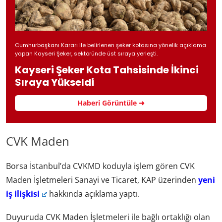
Cumhurbaşkanı Kararı ile belirlenen şeker kotasına yönelik açıklama
yapan Kayseri Şeker, sektöründe üst sıraya yerleşti.
Kayseri Şeker Kota Tahsisinde İkinci
Sıraya Yükseldi
Haberi Görüntüle ➜
CVK Maden
Borsa İstanbul’da CVKMD koduyla işlem gören CVK
Maden İşletmeleri Sanayi ve Ticaret, KAP üzerinden
yeni
iş ilişkisi
hakkında açıklama yaptı.
Duyuruda CVK Maden İşletmeleri ile bağlı ortaklığı olan