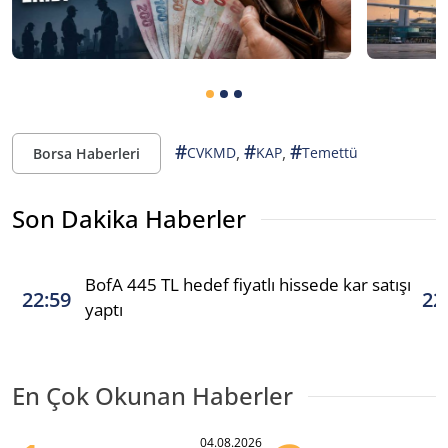
#
#
#
,
,
CVKMD
KAP
Temettü
Borsa Haberleri
Son Dakika Haberler
BofA 445 TL hedef fiyatlı hissede kar satışı
22:59
22
yaptı
En Çok Okunan Haberler
04.08.2026