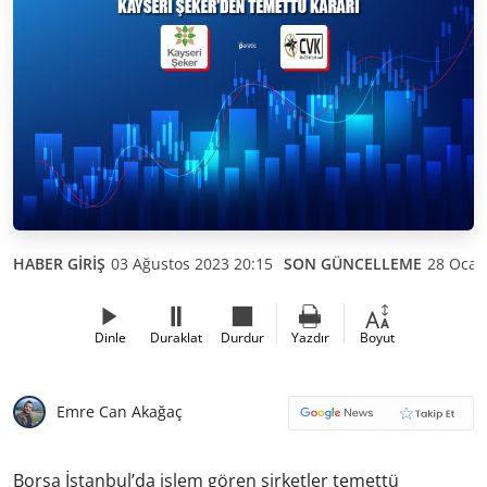
HABER GİRİŞ
03 Ağustos 2023 20:15
SON GÜNCELLEME
28 Ocak
Dinle
Duraklat
Durdur
Yazdır
Boyut
Emre Can Akağaç
Borsa İstanbul’da işlem gören şirketler temettü