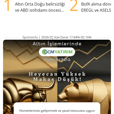
1
2
Altın Orta Doğu belirsizliği
BofA alıma dönd
ve ABD istihdamı öncesi
EREGL ve ASELS 
yükselişte
eklendi
Sponsorlu | 2026/2Ç Kar/Zarar 17.84%-82.16%
Hizmetlerimizi geliştirmek ve yasal mevzuata uygun