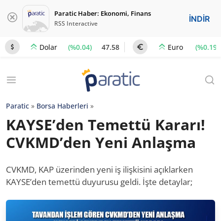
Paratic Haber: Ekonomi, Finans
İNDİR
RSS Interactive
(%0.04)
47.58
(%0.19)
Dolar
Euro
Paratic
»
Borsa Haberleri
»
KAYSE’den Temettü Kararı!
CVKMD’den Yeni Anlaşma
CVKMD, KAP üzerinden yeni iş ilişkisini açıklarken
KAYSE’den temettü duyurusu geldi. İşte detaylar;