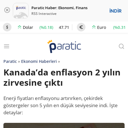
Paratic Haber: Ekonomi, Finans
İNDİR
RSS Interactive
(%0.18)
47.71
(%0.31)
Dolar
Euro
Paratic
»
Ekonomi Haberleri
»
Kanada’da enflasyon 2 yılın
zirvesine çıktı
Enerji fiyatları enflasyonu artırırken, çekirdek
göstergeler son 5 yılın en düşük seviyesine indi. İşte
detaylar: