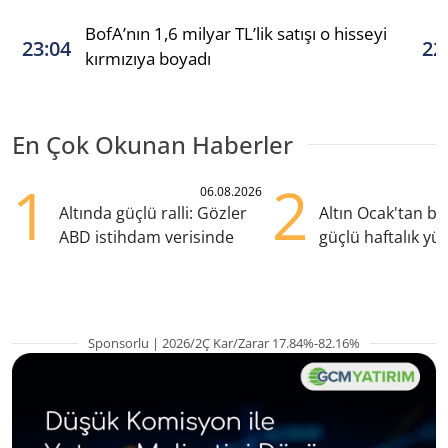
BofA’nın 1,6 milyar TL’lik satışı o hisseyi
23:04
22
kırmızıya boyadı
En Çok Okunan Haberler
1
2
06.08.2026
Altında güçlü ralli: Gözler
Altın Ocak'tan b
ABD istihdam verisinde
güçlü haftalık yük
hazırlanıyor
Sponsorlu | 2026/2Ç Kar/Zarar 17.84%-82.16%