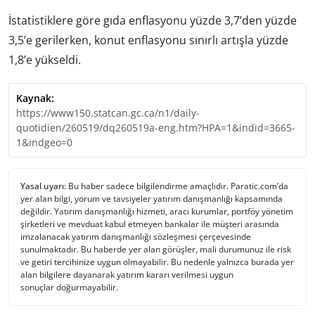
İstatistiklere göre gıda enflasyonu yüzde 3,7’den yüzde
3,5’e gerilerken, konut enflasyonu sınırlı artışla yüzde
1,8’e yükseldi.
Kaynak:
https://www150.statcan.gc.ca/n1/daily-
quotidien/260519/dq260519a-eng.htm?HPA=1&indid=3665-
1&indgeo=0
Yasal uyarı:
Bu haber sadece bilgilendirme amaçlıdır. Paratic.com’da
yer alan bilgi, yorum ve tavsiyeler yatırım danışmanlığı kapsamında
değildir. Yatırım danışmanlığı hizmeti, aracı kurumlar, portföy yönetim
şirketleri ve mevduat kabul etmeyen bankalar ile müşteri arasında
imzalanacak yatırım danışmanlığı sözleşmesi çerçevesinde
sunulmaktadır. Bu haberde yer alan görüşler, mali durumunuz ile risk
ve getiri tercihinize uygun olmayabilir. Bu nedenle yalnızca burada yer
alan bilgilere dayanarak yatırım kararı verilmesi uygun
sonuçlar doğurmayabilir.