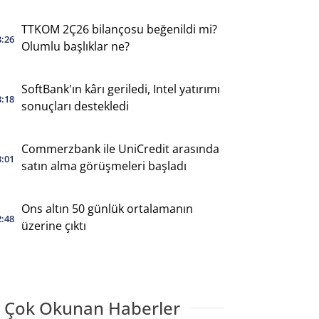
TTKOM 2Ç26 bilançosu beğenildi mi?
3:26
Olumlu başlıklar ne?
SoftBank'ın kârı geriledi, Intel yatırımı
3:18
sonuçları destekledi
Commerzbank ile UniCredit arasında
3:01
satın alma görüşmeleri başladı
Ons altın 50 günlük ortalamanın
2:48
üzerine çıktı
 Çok Okunan Haberler