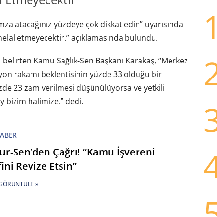
mza atacağınız yüzdeye çok dikkat edin” uyarısında
helal etmeyecektir.” açıklamasında bulundu.
 belirten Kamu Sağlık-Sen Başkanı Karakaş, “Merkez
syon rakamı beklentisinin yüzde 33 olduğu bir
de 23 zam verilmesi düşünülüyorsa ve yetkili
 bizim halimize.” dedi.
HABER
r-Sen’den Çağrı! “Kamu İşvereni
fini Revize Etsin”
GÖRÜNTÜLE »