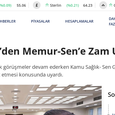
(%0.09)
55.06
(%0.21)
64.23
Sterlin
DA
HBERLER
PİYASALAR
HESAPLAMALAR
FA
’den Memur-Sen’e Zam U
 görüşmeler devam ederken Kamu Sağlık- Sen G
t etmesi konusunda uyardı.
So
1