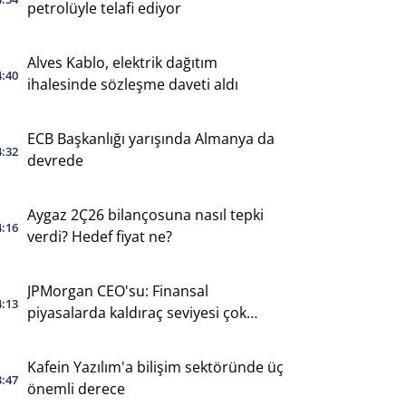
petrolüyle telafi ediyor
Alves Kablo, elektrik dağıtım
4:40
ihalesinde sözleşme daveti aldı
ECB Başkanlığı yarışında Almanya da
4:32
devrede
Aygaz 2Ç26 bilançosuna nasıl tepki
4:16
verdi? Hedef fiyat ne?
JPMorgan CEO'su: Finansal
4:13
piyasalarda kaldıraç seviyesi çok
yüksek
Kafein Yazılım'a bilişim sektöründe üç
3:47
önemli derece