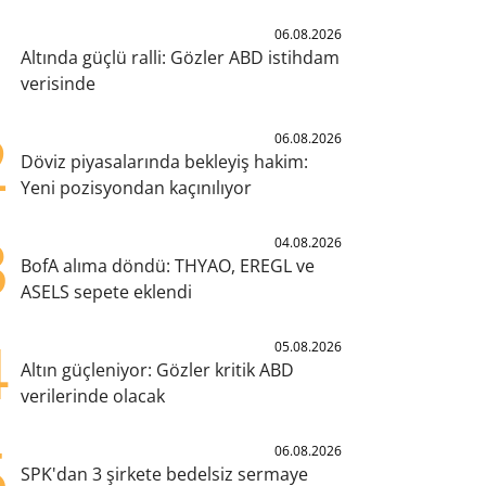
1
06.08.2026
Altında güçlü ralli: Gözler ABD istihdam
verisinde
2
06.08.2026
Döviz piyasalarında bekleyiş hakim:
Yeni pozisyondan kaçınılıyor
3
04.08.2026
BofA alıma döndü: THYAO, EREGL ve
ASELS sepete eklendi
4
05.08.2026
Altın güçleniyor: Gözler kritik ABD
verilerinde olacak
5
06.08.2026
SPK'dan 3 şirkete bedelsiz sermaye