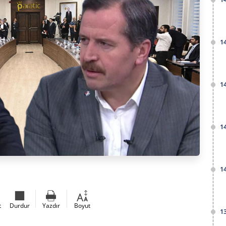
1
1
1
1
t
Durdur
Yazdır
Boyut
1