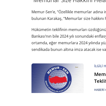
Memur-Sen’e, “Özellikle memurlar adına i
bulunan Karakaş, “Memurlar size hakkını 
Hükümetin teklifinin memurları üzdüğünü
Bankası’nın bile 2024 yılı sonundaki enfla
ortamda, eğer memurlara 2024 yılında yüz
sendikada bunun altına imza atacak ise vay
İLGILI 
Memu
Tekli
HABERI 