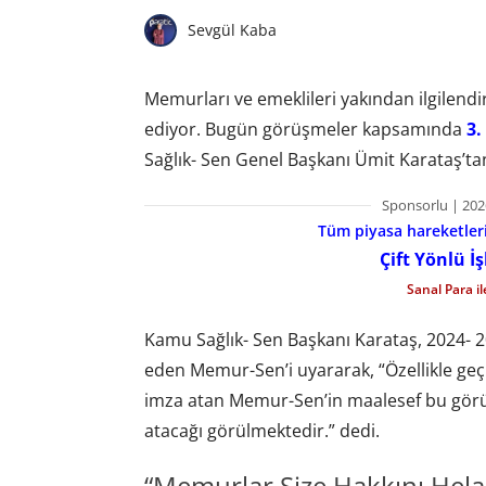
Sevgül Kaba
Memurları ve emeklileri yakından ilgile
ediyor. Bugün görüşmeler kapsamında
3.
Sağlık- Sen Genel Başkanı Ümit Karataş’tan
Sponsorlu | 202
Tüm piyasa hareketlerin
Çift Yönlü İ
Sanal Para i
Kamu Sağlık- Sen Başkanı Karataş, 2024- 202
eden Memur-Sen’i uyararak, “Özellikle ge
imza atan Memur-Sen’in maalesef bu görü
atacağı görülmektedir.” dedi.
“Memurlar Size Hakkını Hela