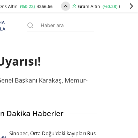
(%0.22)
4256.66
(%0.28)
6514.14
Ons Altın
Gram Altın
HA
ZLA
yarısı!
enel Başkanı Karakaş, Memur-
n Dakika Haberler
Sinopec, Orta Doğu'daki kayıpları Rus
4:54