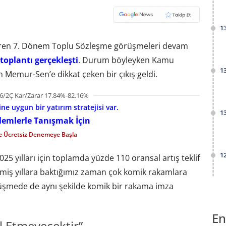
1
ndiren 7. Dönem Toplu Sözleşme görüşmeleri devam
 toplantı gerçekleşti
. Durum böyleyken Kamu
1
 Memur-Sen’e dikkat çeken bir çıkış geldi.
6/2Ç Kar/Zarar 17.84%-82.16%
e uygun bir yatırım stratejisi var.
1
şlemlerle Tanışmak İçin
le Ücretsiz Denemeye Başla
1
5 yılları için toplamda yüzde 110 oransal artış teklif
çmiş yıllara baktığımız zaman çok komik rakamlara
şmede de aynı şekilde komik bir rakama imza
En
l Etmeyecektir”