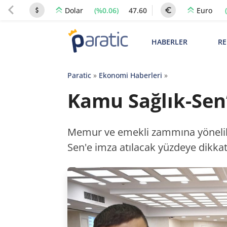
(%0.06)
47.60
Dolar
Euro
HABERLER
RE
Paratic
»
Ekonomi Haberleri
»
Kamu Sağlık-Sen
Memur ve emekli zammına yönelik
Sen'e imza atılacak yüzdeye dikka