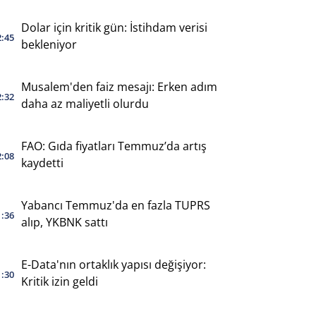
Dolar için kritik gün: İstihdam verisi
2:45
bekleniyor
Musalem'den faiz mesajı: Erken adım
2:32
daha az maliyetli olurdu
FAO: Gıda fiyatları Temmuz’da artış
2:08
kaydetti
Yabancı Temmuz'da en fazla TUPRS
1:36
alıp, YKBNK sattı
E-Data'nın ortaklık yapısı değişiyor:
1:30
Kritik izin geldi