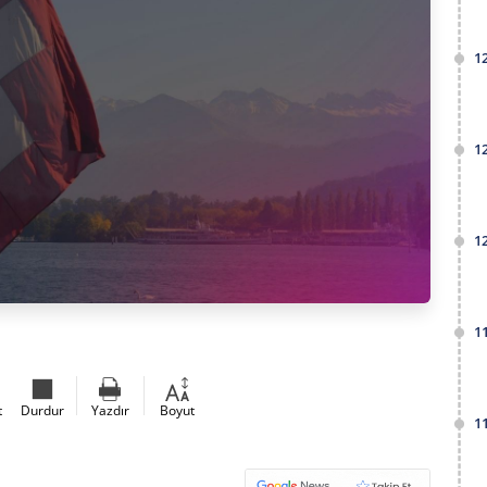
1
1
1
1
t
Durdur
Yazdır
Boyut
1