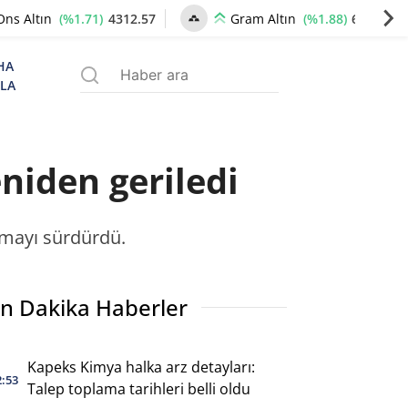
(%1.71)
4312.57
(%1.88)
6614.86
Ons Altın
Gram Altın
HA
ZLA
eniden geriledi
almayı sürdürdü.
n Dakika Haberler
Kapeks Kimya halka arz detayları:
2:53
Talep toplama tarihleri belli oldu