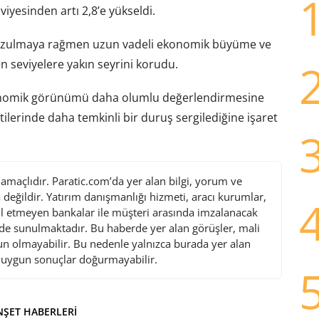
viyesinden artı 2,8’e yükseldi.
i bozulmaya rağmen uzun vadeli ekonomik büyüme ve
en seviyelere yakın seyrini korudu.
 ekonomik görünümü daha olumlu değerlendirmesine
lerinde daha temkinli bir duruş sergilediğine işaret
maçlıdır. Paratic.com’da yer alan bilgi, yorum ve
değildir. Yatırım danışmanlığı hizmeti, aracı kurumlar,
l etmeyen bankalar ile müşteri arasında imzalanacak
de sunulmaktadır. Bu haberde yer alan görüşler, mali
gun olmayabilir. Bu nedenle yalnızca burada yer alan
i uygun sonuçlar doğurmayabilir.
ŞET HABERLERI