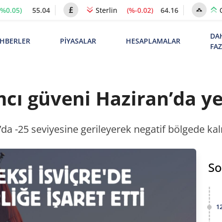
(%0.05)
55.04
(%-0.02)
64.16
Sterlin
DA
HBERLER
PİYASALAR
HESAPLAMALAR
FA
ımcı güveni Haziran’da y
n’da -25 seviyesine gerileyerek negatif bölgede k
So
1