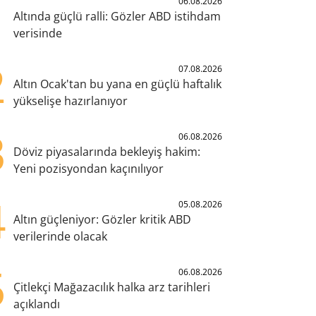
1
06.08.2026
Altında güçlü ralli: Gözler ABD istihdam
verisinde
2
07.08.2026
Altın Ocak'tan bu yana en güçlü haftalık
yükselişe hazırlanıyor
3
06.08.2026
Döviz piyasalarında bekleyiş hakim:
Yeni pozisyondan kaçınılıyor
4
05.08.2026
Altın güçleniyor: Gözler kritik ABD
verilerinde olacak
5
06.08.2026
Çitlekçi Mağazacılık halka arz tarihleri
açıklandı