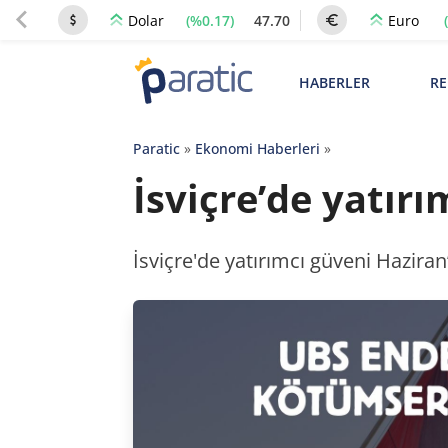
(%0.17)
47.70
Dolar
Euro
HABERLER
RE
Paratic
»
Ekonomi Haberleri
»
İsviçre’de yatır
İsviçre'de yatırımcı güveni Hazira