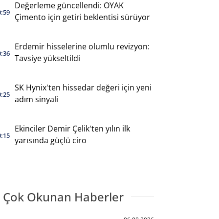
Değerleme güncellendi: OYAK
0:59
Çimento için getiri beklentisi sürüyor
Erdemir hisselerine olumlu revizyon:
0:36
Tavsiye yükseltildi
SK Hynix'ten hissedar değeri için yeni
0:25
adım sinyali
Ekinciler Demir Çelik'ten yılın ilk
0:15
yarısında güçlü ciro
 Çok Okunan Haberler