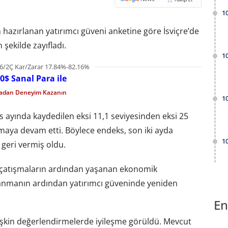
1
hazırlanan yatırımcı güveni anketine göre İsviçre’de
 şekilde zayıfladı.
1
6/2Ç Kar/Zarar 17.84%-82.16%
0$ Sanal Para ile
madan Deneyim Kazanın
1
ıs ayında kaydedilen eksi 11,1 seviyesinden eksi 25
lmaya devam etti. Böylece endeks, son iki ayda
1
geri vermiş oldu.
 çatışmaların ardından yaşanan ekonomik
rlanmanın ardından yatırımcı güveninde yeniden
En
şkin değerlendirmelerde iyileşme görüldü. Mevcut