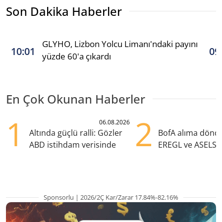
Son Dakika Haberler
GLYHO, Lizbon Yolcu Limanı'ndaki payını
10:01
09
yüzde 60'a çıkardı
En Çok Okunan Haberler
1
2
06.08.2026
Altında güçlü ralli: Gözler
BofA alıma dönd
ABD istihdam verisinde
EREGL ve ASELS 
eklendi
Sponsorlu | 2026/2Ç Kar/Zarar 17.84%-82.16%