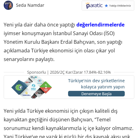
Seda Namdar
Yeni yıla dair daha önce yaptığı
değerlendirmelerde
iyimser konuşmayan İstanbul Sanayi Odası (İSO)
Yönetim Kurulu Başkanı Erdal Bahçıvan, son yaptığı
açıklamada Türkiye ekonomisi için olası çıkar yol
senaryolarını paylaştı.
Sponsorlu | 2026/2Ç Kar/Zarar 17.84%-82.16%
Türkiye’nin dev şirketlerine
kolayca yatırım yapın
Denemeye Başla
Yeni yılda Türkiye ekonomisi için çıkışın kaliteli dış
kaynaktan geçtiğini düşünen Bahçıvan, “Temel
sorunumuz kendi kaynaklarımızla iç içe kalıyor olmamız.
Yani Türkiye’ye ne yazık ki güçlü bir dış kaynak akışı yok.