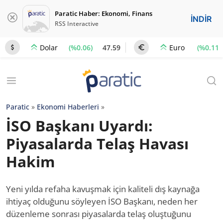
Paratic Haber: Ekonomi, Finans
İNDİR
RSS Interactive
(%0.06)
47.59
(%0.11)
Dolar
Euro
Paratic
»
Ekonomi Haberleri
»
İSO Başkanı Uyardı:
Piyasalarda Telaş Havası
Hakim
Yeni yılda refaha kavuşmak için kaliteli dış kaynağa
ihtiyaç olduğunu söyleyen İSO Başkanı, neden her
düzenleme sonrası piyasalarda telaş oluştuğunu