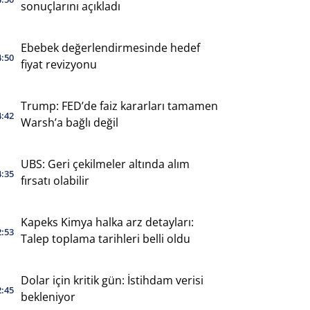
sonuçlarını açıkladı
Ebebek değerlendirmesinde hedef
4:50
fiyat revizyonu
Trump: FED’de faiz kararları tamamen
4:42
Warsh’a bağlı değil
UBS: Geri çekilmeler altında alım
4:35
fırsatı olabilir
Kapeks Kimya halka arz detayları:
2:53
Talep toplama tarihleri belli oldu
Dolar için kritik gün: İstihdam verisi
2:45
bekleniyor