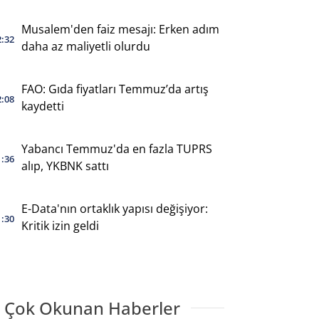
Musalem'den faiz mesajı: Erken adım
2:32
daha az maliyetli olurdu
FAO: Gıda fiyatları Temmuz’da artış
2:08
kaydetti
Yabancı Temmuz'da en fazla TUPRS
1:36
alıp, YKBNK sattı
E-Data'nın ortaklık yapısı değişiyor:
1:30
Kritik izin geldi
 Çok Okunan Haberler