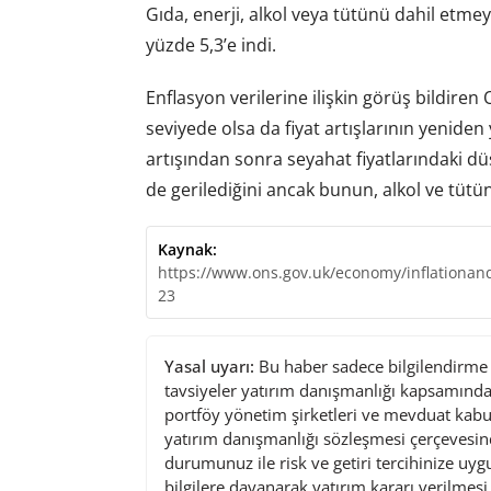
Gıda, enerji, alkol veya tütünü dahil etme
yüzde 5,3’e indi.
Enflasyon verilerine ilişkin görüş bildire
seviyede olsa da fiyat artışlarının yenide
artışından sonra seyahat fiyatlarındaki dü
de gerilediğini ancak bunun, alkol ve tütün
Kaynak:
https://www.ons.gov.uk/economy/inflationand
23
Yasal uyarı:
Bu haber sadece bilgilendirme a
tavsiyeler yatırım danışmanlığı kapsamında 
portföy yönetim şirketleri ve mevduat kabu
yatırım danışmanlığı sözleşmesi çerçevesin
durumunuz ile risk ve getiri tercihinize uy
bilgilere dayanarak yatırım kararı verilmes