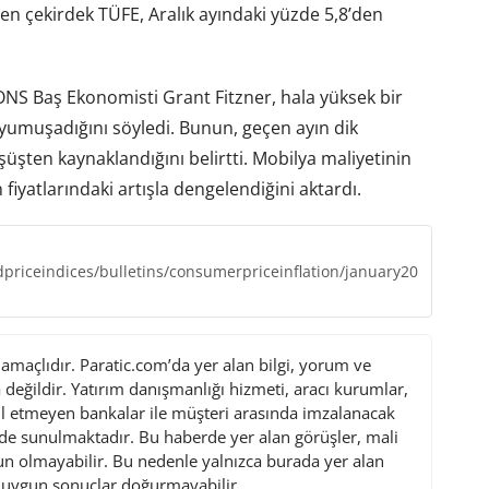
yen çekirdek TÜFE, Aralık ayındaki yüzde 5,8’den
n ONS Baş Ekonomisti Grant Fitzner, hala yüksek bir
n yumuşadığını söyledi. Bunun, geçen ayın dik
şüşten kaynaklandığını belirtti. Mobilya maliyetinin
 fiyatlarındaki artışla dengelendiğini aktardı.
priceindices/bulletins/consumerpriceinflation/january20
maçlıdır. Paratic.com’da yer alan bilgi, yorum ve
değildir. Yatırım danışmanlığı hizmeti, aracı kurumlar,
l etmeyen bankalar ile müşteri arasında imzalanacak
de sunulmaktadır. Bu haberde yer alan görüşler, mali
gun olmayabilir. Bu nedenle yalnızca burada yer alan
i uygun sonuçlar doğurmayabilir.