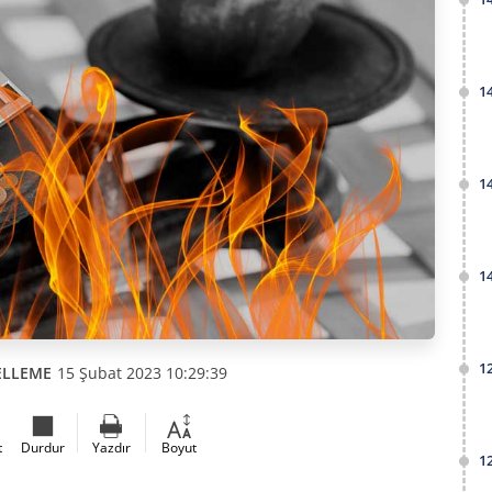
1
1
1
1
ELLEME
15 Şubat 2023 10:29:39
t
Durdur
Yazdır
Boyut
1