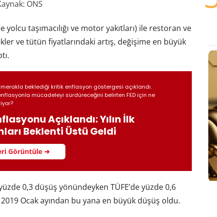
Kaynak: ONS
e yolcu taşımacılığı ve motor yakıtları) ile restoran ve
ekler ve tütün fiyatlarındaki artış, değişime en büyük
tı.
 merakla beklediği kritik enflasyon göstergesi açıklandı.
nflasyonla mücadeleyi sürdüreceğini belirten FED için ne
iyor?
flasyonu Açıklandı: Yılın İlk
arı Beklenti Üstü Geldi
ri Görüntüle ➜
ti yüzde 0,3 düşüş yönündeyken TÜFE’de yüzde 0,6
 ve 2019 Ocak ayından bu yana en büyük düşüş oldu.