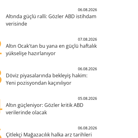
1
06.08.2026
Altında güçlü ralli: Gözler ABD istihdam
verisinde
2
07.08.2026
Altın Ocak'tan bu yana en güçlü haftalık
yükselişe hazırlanıyor
3
06.08.2026
Döviz piyasalarında bekleyiş hakim:
Yeni pozisyondan kaçınılıyor
4
05.08.2026
Altın güçleniyor: Gözler kritik ABD
verilerinde olacak
5
06.08.2026
Çitlekçi Mağazacılık halka arz tarihleri