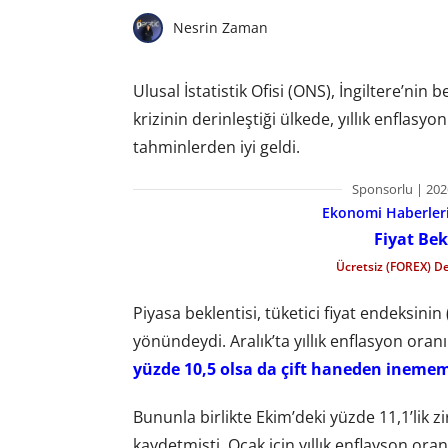
Nesrin Zaman
Ulusal İstatistik Ofisi (ONS), İngiltere’ni
krizinin derinleştiği ülkede, yıllık enflasy
tahminlerden iyi geldi.
Sponsorlu | 202
Ekonomi Haberleri 
Fiyat Bek
Ücretsiz (FOREX) D
Piyasa beklentisi, tüketici fiyat endeksinin
yönündeydi. Aralık’ta yıllık enflasyon ora
yüzde 10,5 olsa da çift haneden inemem
Bununla birlikte Ekim’deki yüzde 11,1’lik z
kaydetmişti. Ocak için yıllık enflayson oran