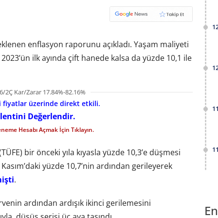
1
n beklenen enflasyon raporunu açıkladı. Yaşam maliyeti
on 2023’ün ilk ayında çift hanede kalsa da yüzde 10,1 ile
1
6/2Ç Kar/Zarar 17.84%-82.16%
fiyatlar üzerinde direkt etkili.
1
lentini Değerlendir.
eneme Hesabı Açmak İçin Tıklayın.
1
 (TÜFE) bir önceki yıla kıyasla yüzde 10,3’e düşmesi
nı Kasım’daki yüzde 10,7’nin ardından gerileyerek
işti
.
irvenin ardından ardışık ikinci gerilemesini
En
ıyla, düşüş serisi üç aya taşındı.