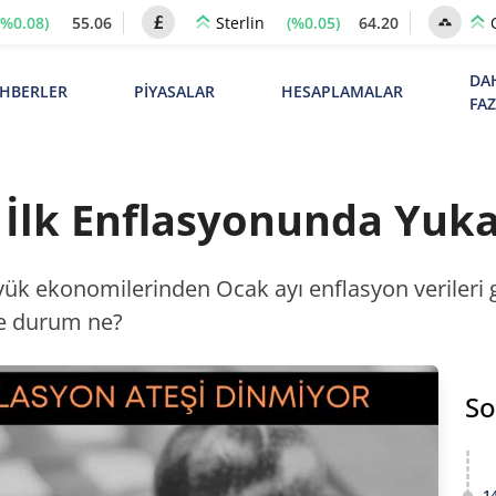
(%0.08)
55.06
(%0.05)
64.20
Sterlin
DA
HBERLER
PİYASALAR
HESAPLAMALAR
FA
ın İlk Enflasyonunda Yuka
k ekonomilerinden Ocak ayı enflasyon verileri g
e durum ne?
So
1