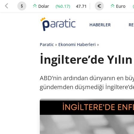
(%0.17)
47.71
Dolar
Euro
HABERLER
RE
Paratic
»
Ekonomi Haberleri
»
İngiltere’de Yıl
ABD’nin ardından dünyanın en büyü
gündemden düşmediği İngiltere’d