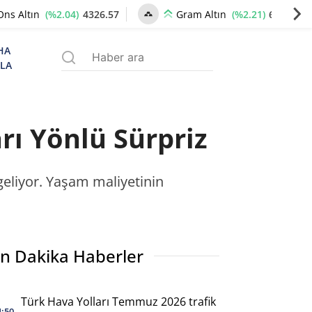
(%2.04)
4326.57
(%2.21)
6636.29
Ons Altın
Gram Altın
HA
ZLA
rı Yönlü Sürpriz
eliyor. Yaşam maliyetinin
n Dakika Haberler
Türk Hava Yolları Temmuz 2026 trafik
4:50