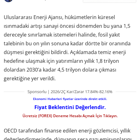
Uluslararası Enerji Ajansı, hükümetlerin küresel
ısınmadaki artışı sanayi öncesi dönemden bu yana 1,5
dereceyle sınırlamak istemeleri halinde, fosil yakıt
talebinin bu on yılın sonuna kadar dörtte bir oranında
düşmesi gerektiğini bildirdi. Açıklamada temiz enerji
hedefine ulaşmak için yatırımların yıllık 1,8 trilyon
dolardan 2030’a kadar 4,5 trilyon dolara çıkması
gerektiğine yer verildi.
Sponsorlu | 2026/2Ç Kar/Zarar 17.84%-82.16%
Ekonomi Haberleri fiyatlar üzerinde direkt etkili.
Fiyat Beklentini Değerlendir.
Ücretsiz (FOREX) Deneme Hesabı Açmak İçin Tıklayın.
OECD tarafından finanse edilen enerji gözlemcisi, yıllık
değerlendirmesinde, dünyanın sera gazı emisyonlarını