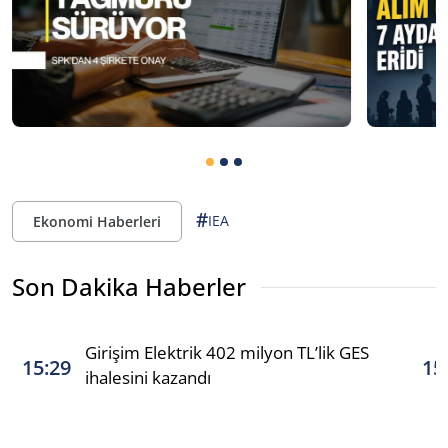
#
IEA
Ekonomi Haberleri
Son Dakika Haberler
Girişim Elektrik 402 milyon TL’lik GES
15:29
15
ihalesini kazandı