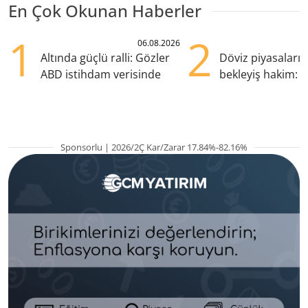
En Çok Okunan Haberler
1
2
06.08.2026
Altında güçlü ralli: Gözler
Döviz piyasaları
ABD istihdam verisinde
bekleyiş hakim: Y
pozisyondan kaçı
Sponsorlu | 2026/2Ç Kar/Zarar 17.84%-82.16%