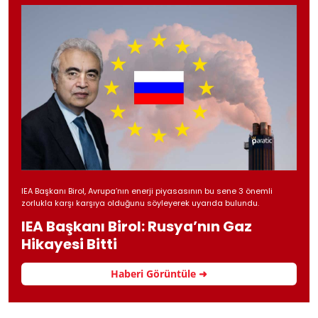
IEA Başkanı Birol, Avrupa’nın enerji piyasasının bu sene 3 önemli
zorlukla karşı karşıya olduğunu söyleyerek uyarıda bulundu.
IEA Başkanı Birol: Rusya’nın Gaz
Hikayesi Bitti
Haberi Görüntüle ➜