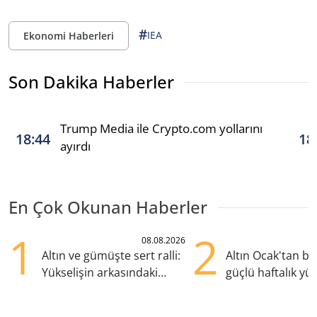
#
IEA
Ekonomi Haberleri
Son Dakika Haberler
Trump Media ile Crypto.com yollarını
18:44
18
ayırdı
En Çok Okunan Haberler
1
2
08.08.2026
Altın ve gümüşte sert ralli:
Altın Ocak'tan b
Yükselişin arkasındaki
güçlü haftalık yük
kritik etkenler
hazırlanıyor