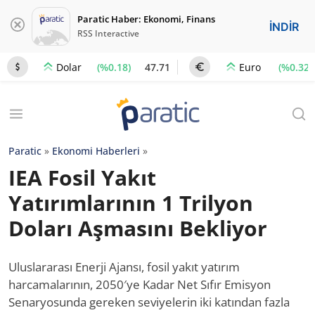
Paratic Haber: Ekonomi, Finans
İNDİR
RSS Interactive
(%0.18)
47.71
(%0.32)
Dolar
Euro
Paratic
»
Ekonomi Haberleri
»
IEA Fosil Yakıt
Yatırımlarının 1 Trilyon
Doları Aşmasını Bekliyor
Uluslararası Enerji Ajansı, fosil yakıt yatırım
harcamalarının, 2050′ye Kadar Net Sıfır Emisyon
Senaryosunda gereken seviyelerin iki katından fazla