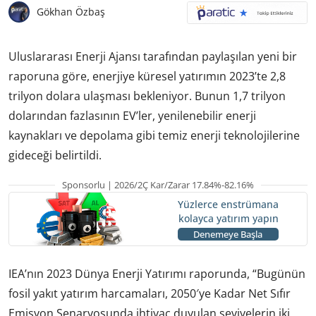
Gökhan Özbaş
Uluslararası Enerji Ajansı tarafından paylaşılan yeni bir
raporuna göre, enerjiye küresel yatırımın 2023’te 2,8
trilyon dolara ulaşması bekleniyor. Bunun 1,7 trilyon
dolarından fazlasının EV’ler, yenilenebilir enerji
kaynakları ve depolama gibi temiz enerji teknolojilerine
gideceği belirtildi.
Sponsorlu | 2026/2Ç Kar/Zarar 17.84%-82.16%
Yüzlerce enstrümana
kolayca yatırım yapın
Denemeye Başla
IEA’nın 2023 Dünya Enerji Yatırımı raporunda, “Bugünün
fosil yakıt yatırım harcamaları, 2050′ye Kadar Net Sıfır
Emisyon Senaryosunda ihtiyaç duyulan seviyelerin iki