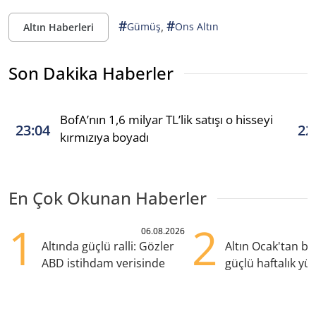
#
#
,
Gümüş
Ons Altın
Altın Haberleri
Son Dakika Haberler
BofA’nın 1,6 milyar TL’lik satışı o hisseyi
23:04
22
kırmızıya boyadı
En Çok Okunan Haberler
1
2
06.08.2026
Altında güçlü ralli: Gözler
Altın Ocak'tan b
ABD istihdam verisinde
güçlü haftalık yük
hazırlanıyor