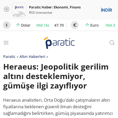
Paratic Haber: Ekonomi, Finans
İNDİR
RSS Interactive
(%0.16)
47.70
(%0.3)
Dolar
Euro
Paratic
»
Altın Haberleri
»
Heraeus: Jeopolitik gerilim
altını desteklemiyor,
gümüşe ilgi zayıflıyor
Heraeus analistleri, Orta Doğu'daki çatışmaların altın
fiyatlarına beklenen güvenli liman desteğini
sağlamadığını belirtirken, gümüş piyasasında yatırımcı