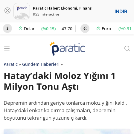
Paratic Haber: Ekonomi, Finans
İNDİR
RSS Interactive
(%0.15)
47.70
(%0.31)
Dolar
Euro
Paratic
»
Gündem Haberleri
»
Hatay’daki Moloz Yığını 1
Milyon Tonu Aştı
Depremin ardından geriye tonlarca moloz yığını kaldı.
Hatay’daki enkaz kaldırma çalışmaları, depremin
boyutunu tekrar gün yüzüne çıkardı.