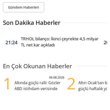
Gündem Haberleri
Son Dakika Haberler
TRHOL bilanço: İkinci çeyrekte 4,5 milyar
21:24
20
TL net kar açıkladı
En Çok Okunan Haberler
1
2
06.08.2026
Altında güçlü ralli: Gözler
Altın Ocak'tan b
ABD istihdam verisinde
güçlü haftalık yük
hazırlanıyor