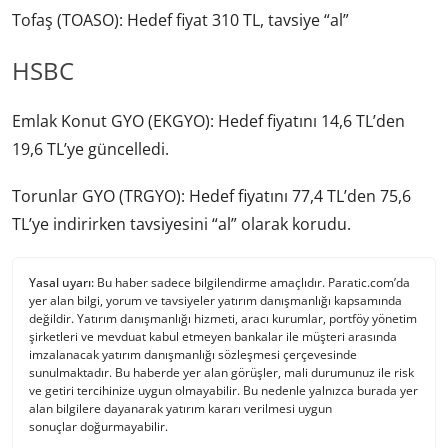
Tofaş (TOASO): Hedef fiyat 310 TL, tavsiye “al”
HSBC
Emlak Konut GYO (EKGYO): Hedef fiyatını 14,6 TL’den
19,6 TL’ye güncelledi.
Torunlar GYO (TRGYO): Hedef fiyatını 77,4 TL’den 75,6
TL’ye indirirken tavsiyesini “al” olarak korudu.
Yasal uyarı:
Bu haber sadece bilgilendirme amaçlıdır. Paratic.com’da
yer alan bilgi, yorum ve tavsiyeler yatırım danışmanlığı kapsamında
değildir. Yatırım danışmanlığı hizmeti, aracı kurumlar, portföy yönetim
şirketleri ve mevduat kabul etmeyen bankalar ile müşteri arasında
imzalanacak yatırım danışmanlığı sözleşmesi çerçevesinde
sunulmaktadır. Bu haberde yer alan görüşler, mali durumunuz ile risk
ve getiri tercihinize uygun olmayabilir. Bu nedenle yalnızca burada yer
alan bilgilere dayanarak yatırım kararı verilmesi uygun
sonuçlar doğurmayabilir.