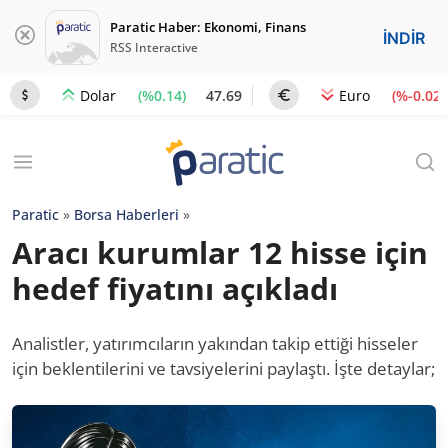
Paratic Haber: Ekonomi, Finans
İNDİR
RSS Interactive
(%0.14)
47.69
(%-0.02)
Dolar
Euro
Paratic
»
Borsa Haberleri
»
Aracı kurumlar 12 hisse için
hedef fiyatını açıkladı
Analistler, yatırımcıların yakından takip ettiği hisseler
için beklentilerini ve tavsiyelerini paylaştı. İşte detaylar;