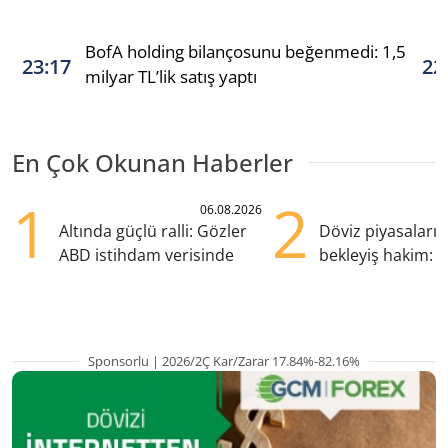
BofA holding bilançosunu beğenmedi: 1,5
23:17
22
milyar TL’lik satış yaptı
En Çok Okunan Haberler
1
2
06.08.2026
Altında güçlü ralli: Gözler
Döviz piyasaları
ABD istihdam verisinde
bekleyiş hakim: Y
pozisyondan kaçı
Sponsorlu | 2026/2Ç Kar/Zarar 17.84%-82.16%