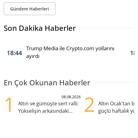
Gündem Haberleri
Son Dakika Haberler
Trump Media ile Crypto.com yollarını
18:44
18
ayırdı
En Çok Okunan Haberler
1
2
08.08.2026
Altın ve gümüşte sert ralli:
Altın Ocak'tan b
Yükselişin arkasındaki
güçlü haftalık yük
kritik etkenler
hazırlanıyor