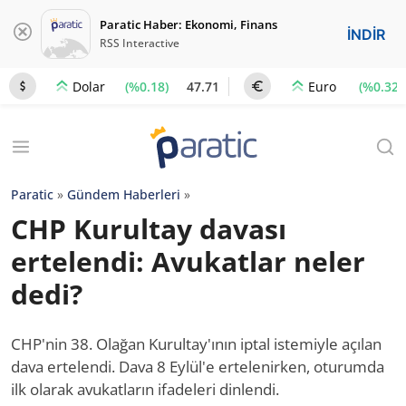
Paratic Haber: Ekonomi, Finans
İNDİR
RSS Interactive
(%0.18)
47.71
(%0.32)
Dolar
Euro
Paratic
»
Gündem Haberleri
»
CHP Kurultay davası
ertelendi: Avukatlar neler
dedi?
CHP'nin 38. Olağan Kurultay'ının iptal istemiyle açılan
dava ertelendi. Dava 8 Eylül'e ertelenirken, oturumda
ilk olarak avukatların ifadeleri dinlendi.