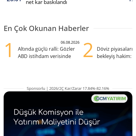
net kar baskılandı
En Çok Okunan Haberler
1
2
06.08.2026
Altında güçlü ralli: Gözler
Döviz piyasaları
ABD istihdam verisinde
bekleyiş hakim: Y
pozisyondan kaçı
Sponsorlu | 2026/2Ç Kar/Zarar 17.84%-82.16%