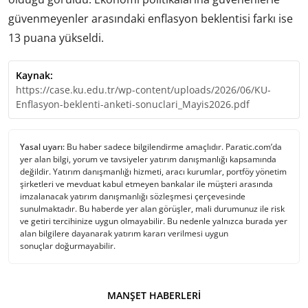
güvenmeyenler arasındaki enflasyon beklentisi farkı ise
13 puana yükseldi.
Kaynak:
https://case.ku.edu.tr/wp-content/uploads/2026/06/KU-
Enflasyon-beklenti-anketi-sonuclari_Mayis2026.pdf
Yasal uyarı:
Bu haber sadece bilgilendirme amaçlıdır. Paratic.com’da
yer alan bilgi, yorum ve tavsiyeler yatırım danışmanlığı kapsamında
değildir. Yatırım danışmanlığı hizmeti, aracı kurumlar, portföy yönetim
şirketleri ve mevduat kabul etmeyen bankalar ile müşteri arasında
imzalanacak yatırım danışmanlığı sözleşmesi çerçevesinde
sunulmaktadır. Bu haberde yer alan görüşler, mali durumunuz ile risk
ve getiri tercihinize uygun olmayabilir. Bu nedenle yalnızca burada yer
alan bilgilere dayanarak yatırım kararı verilmesi uygun
sonuçlar doğurmayabilir.
MANŞET HABERLERI