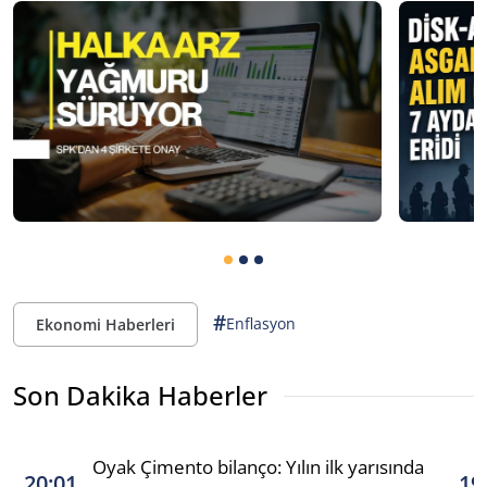
#
Enflasyon
Ekonomi Haberleri
Son Dakika Haberler
Oyak Çimento bilanço: Yılın ilk yarısında
20:01
19