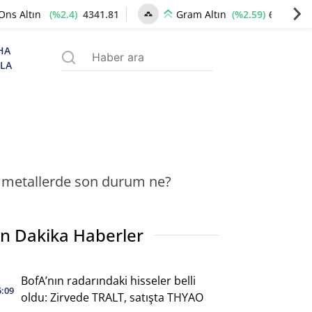
(%2.4)
4341.81
(%2.59)
6660.55
Ons Altın
Gram Altın
HA
ZLA
li metallerde son durum ne?
n Dakika Haberler
BofA’nın radarındaki hisseler belli
5:09
oldu: Zirvede TRALT, satışta THYAO