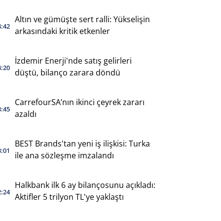
Altın ve gümüşte sert ralli: Yükselişin
4:42
arkasındaki kritik etkenler
İzdemir Enerji'nde satış gelirleri
4:20
düştü, bilanço zarara döndü
CarrefourSA’nın ikinci çeyrek zararı
3:45
azaldı
BEST Brands'tan yeni iş ilişkisi: Turka
3:01
ile ana sözleşme imzalandı
Halkbank ilk 6 ay bilançosunu açıkladı:
2:24
Aktifler 5 trilyon TL'ye yaklaştı