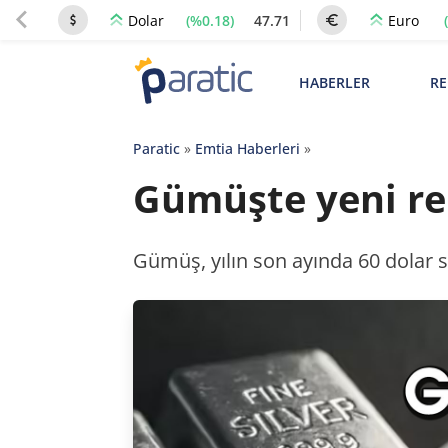
(%0.18)
47.71
Dolar
Euro
HABERLER
RE
Paratic
»
Emtia Haberleri
»
Gümüşte yeni rek
Gümüş, yılın son ayında 60 dolar s