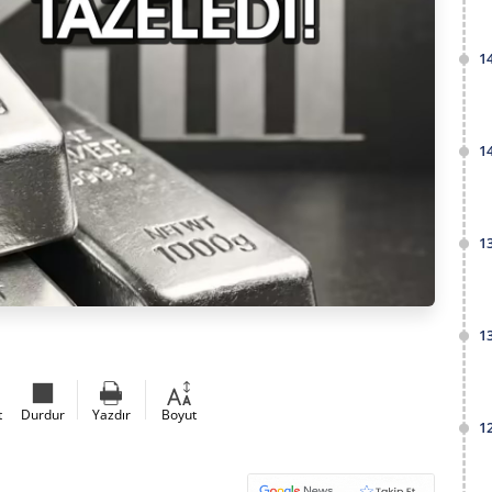
1
1
1
1
t
Durdur
Yazdır
Boyut
1