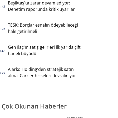
Beşiktaş'ta zarar devam ediyor:
1:43
Denetim raporunda kritik uyarılar
TESK: Borçlar esnafın ödeyebileceği
1:25
hale getirilmeli
Gen İlaç'ın satış gelirleri ilk yarıda çift
0:43
haneli büyüdü
Alarko Holding'den stratejik satın
0:27
alma: Carrier hisseleri devralınıyor
 Çok Okunan Haberler