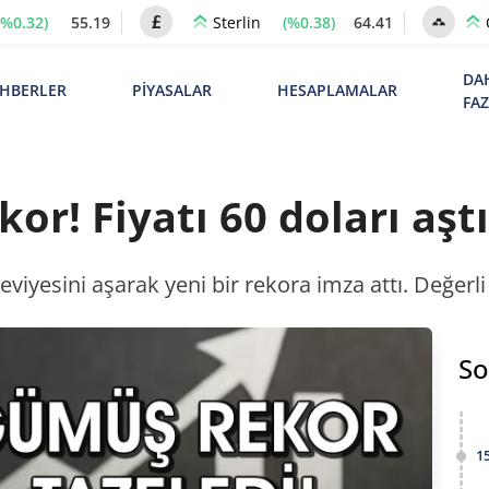
(%0.32)
55.19
(%0.38)
64.41
Sterlin
DA
HBERLER
PİYASALAR
HESAPLAMALAR
FA
or! Fiyatı 60 doları aştı
eviyesini aşarak yeni bir rekora imza attı. Değer
So
1