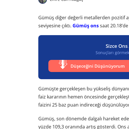
Gümüş diğer değerli metallerden pozitif a
seviyesine çıktı.
Gümüş ons
saat 20.18’de 
Sizce Ons 
Sonuçları görmek 
Düşeceğini Düşünüyorum
Gümüşte gerçekleşen bu yükseliş dünyanı
faiz kararının hemen öncesinde gerçekleşti
faizini 25 baz puan indireceği düşünülüyor
Gümüş, son dönemde dalgalı hareket eden 
yüzde 109,3 oranında artış gösterdi. Ons a