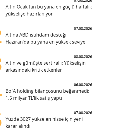
1
07.08.2026
Altın Ocak'tan bu yana en güçlü haftalık
yükselişe hazırlanıyor
2
07.08.2026
Altına ABD istihdam desteği:
Haziran’da bu yana en yüksek seviye
3
08.08.2026
Altın ve gümüşte sert ralli: Yükselişin
arkasındaki kritik etkenler
4
06.08.2026
BofA holding bilançosunu beğenmedi:
1,5 milyar TL’lik satış yaptı
5
07.08.2026
Yüzde 3027 yükselen hisse için yeni
karar alındı