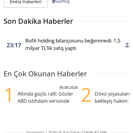
#
Gümüş
Emtia Haberleri
Son Dakika Haberler
BofA holding bilançosunu beğenmedi: 1,5
23:17
22
milyar TL’lik satış yaptı
En Çok Okunan Haberler
1
2
06.08.2026
Altında güçlü ralli: Gözler
Döviz piyasaları
ABD istihdam verisinde
bekleyiş hakim: Y
pozisyondan kaçı
Sponsorlu | 2026/2Ç Kar/Zarar 17.84%-82.16%