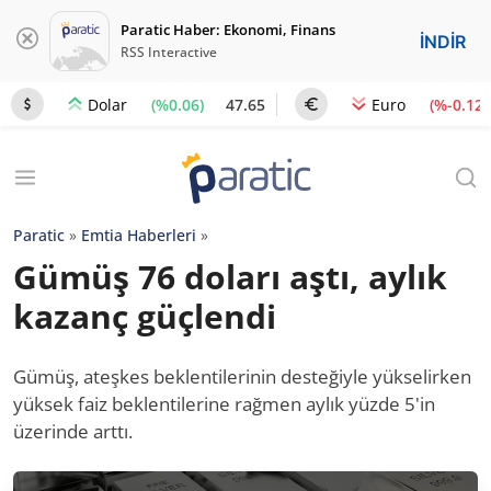
Paratic Haber: Ekonomi, Finans
İNDİR
RSS Interactive
(%0.06)
47.65
(%-0.12)
Dolar
Euro
Paratic
»
Emtia Haberleri
»
Gümüş 76 doları aştı, aylık
kazanç güçlendi
Gümüş, ateşkes beklentilerinin desteğiyle yükselirken
yüksek faiz beklentilerine rağmen aylık yüzde 5'in
üzerinde arttı.