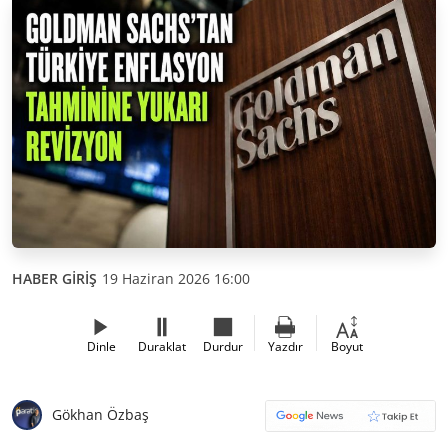
HABER GİRİŞ
19 Haziran 2026 16:00
Dinle
Duraklat
Durdur
Yazdır
Boyut
Gökhan Özbaş