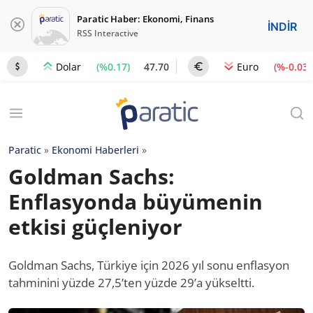
Paratic Haber: Ekonomi, Finans
İNDİR
RSS Interactive
(%0.17)
47.70
(%-0.03)
Dolar
Euro
Paratic
»
Ekonomi Haberleri
»
Goldman Sachs:
Enflasyonda büyümenin
etkisi güçleniyor
Goldman Sachs, Türkiye için 2026 yıl sonu enflasyon
tahminini yüzde 27,5’ten yüzde 29’a yükseltti.