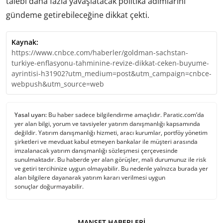
talebi daha fazla yavaşlatacak politika adımlarını
gündeme getirebileceğine dikkat çekti.
Kaynak:
https://www.cnbce.com/haberler/goldman-sachstan-
turkiye-enflasyonu-tahminine-revize-dikkat-ceken-buyume-
ayrintisi-h31902?utm_medium=post&utm_campaign=cnbce-
webpush&utm_source=web
Yasal uyarı:
Bu haber sadece bilgilendirme amaçlıdır. Paratic.com’da
yer alan bilgi, yorum ve tavsiyeler yatırım danışmanlığı kapsamında
değildir. Yatırım danışmanlığı hizmeti, aracı kurumlar, portföy yönetim
şirketleri ve mevduat kabul etmeyen bankalar ile müşteri arasında
imzalanacak yatırım danışmanlığı sözleşmesi çerçevesinde
sunulmaktadır. Bu haberde yer alan görüşler, mali durumunuz ile risk
ve getiri tercihinize uygun olmayabilir. Bu nedenle yalnızca burada yer
alan bilgilere dayanarak yatırım kararı verilmesi uygun
sonuçlar doğurmayabilir.
MANŞET HABERLERI