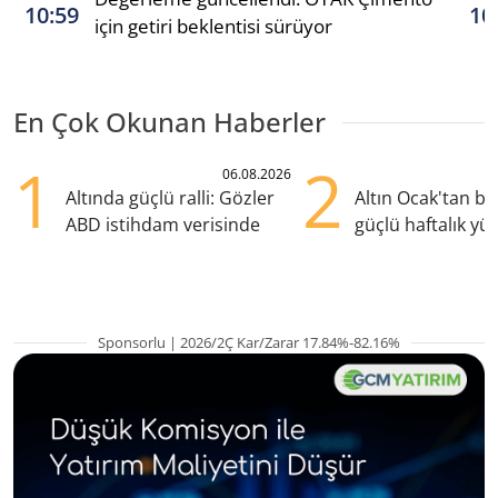
10:59
10
için getiri beklentisi sürüyor
En Çok Okunan Haberler
1
2
06.08.2026
Altında güçlü ralli: Gözler
Altın Ocak'tan b
ABD istihdam verisinde
güçlü haftalık yük
hazırlanıyor
Sponsorlu | 2026/2Ç Kar/Zarar 17.84%-82.16%