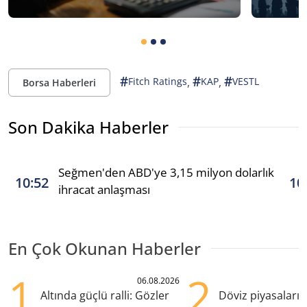
#
#
#
,
,
Fitch Ratings
KAP
VESTL
Borsa Haberleri
Son Dakika Haberler
Seğmen'den ABD'ye 3,15 milyon dolarlık
10:52
10
ihracat anlaşması
En Çok Okunan Haberler
1
2
06.08.2026
Altında güçlü ralli: Gözler
Döviz piyasaları