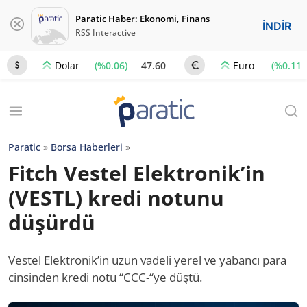
Paratic Haber: Ekonomi, Finans
İNDİR
RSS Interactive
(%0.06)
47.60
(%0.11)
Dolar
Euro
Paratic
»
Borsa Haberleri
»
Fitch Vestel Elektronik’in
(VESTL) kredi notunu
düşürdü
Vestel Elektronik’in uzun vadeli yerel ve yabancı para
cinsinden kredi notu “CCC-“ye düştü.