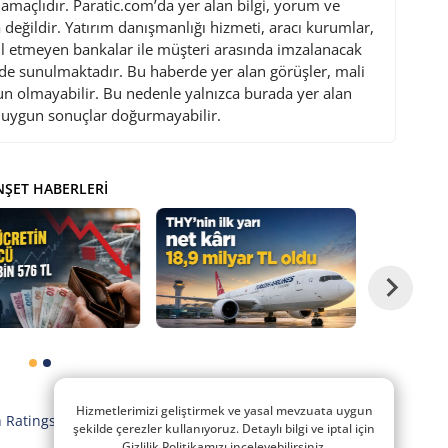
maçlıdır. Paratic.com’da yer alan bilgi, yorum ve
değildir. Yatırım danışmanlığı hizmeti, aracı kurumlar,
l etmeyen bankalar ile müşteri arasında imzalanacak
de sunulmaktadır. Bu haberde yer alan görüşler, mali
gun olmayabilir. Bu nedenle yalnızca burada yer alan
i uygun sonuçlar doğurmayabilir.
ŞET HABERLERI
Hizmetlerimizi geliştirmek ve yasal mevzuata uygun
#
#
,
,
h Ratings
TSKB
VAKBN
şekilde çerezler kullanıyoruz. Detaylı bilgi ve iptal için
Gizlilik Politikamızı inceleyebilirsiniz.