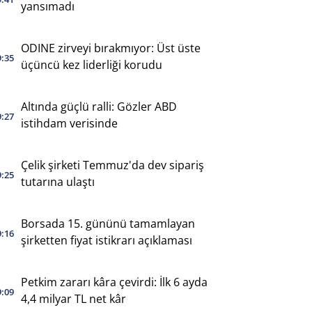
yansımadı
ODINE zirveyi bırakmıyor: Üst üste
9:35
üçüncü kez liderliği korudu
Altında güçlü ralli: Gözler ABD
9:27
istihdam verisinde
Çelik şirketi Temmuz'da dev sipariş
9:25
tutarına ulaştı
Borsada 15. gününü tamamlayan
9:16
şirketten fiyat istikrarı açıklaması
Petkim zararı kâra çevirdi: İlk 6 ayda
9:09
4,4 milyar TL net kâr