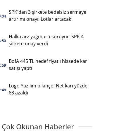
SPK'dan 3 şirkete bedelsiz sermaye
9:04
artırımı onayı: Lotlar artacak
Halka arz yağmuru sürüyor: SPK 4
8:50
şirkete onay verdi
BofA 445 TL hedef fiyatlı hissede kar
2:59
satışı yaptı
Logo Yazılım bilanço: Net karı yüzde
2:48
63 azaldı
 Çok Okunan Haberler