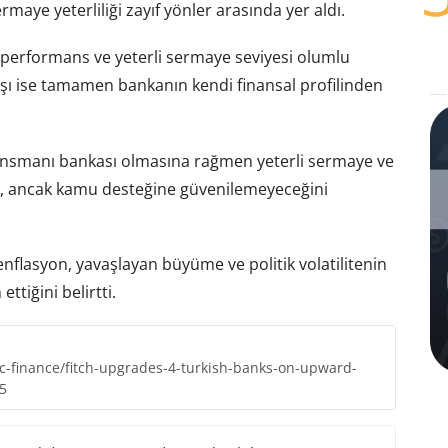
rmaye yeterliliği zayıf yönler arasında yer aldı.
lı performans ve yeterli sermaye seviyesi olumlu
rtışı ise tamamen bankanın kendi finansal profilinden
finansmanı bankası olmasına rağmen yeterli sermaye ve
nu, ancak kamu desteğine güvenilemeyeceğini
nflasyon, yavaşlayan büyüme ve politik volatilitenin
ttiğini belirtti.
ic-finance/fitch-upgrades-4-turkish-banks-on-upward-
5