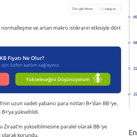
0
n normalleşme ve artan makro istikrarın etkisiyle dört
0
KB Fiyatı Ne Olur?
için lütfen katılım sağlayınız.
2
Yükseleceğini Düşünüyorum
2
B’nin uzun vadeli yabancı para notları B+’dan BB-‘ye,
B+’ya yükseltildi.
ı Ziraat’in yükseltilmesine paralel olarak BB-‘ye
En
 olarak korundu.