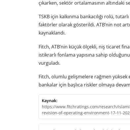
çıkarken, sektör ortalamasının altındaki se
TSKB için kalkınma bankacılığı rolü, tutar
faktörler olarak gösterildi. ATB’nin not a
kaynaklandı.
Fitch, ATB’nin küçük ölçekli, niş ticaret 
istikrarlı fonlama yapısına sahip olduğu
vurguladı.
Fitch, olumlu gelişmelere rağmen yüksek e
bankalar için başlıca riskler olmaya devam e
Kaynak:
https://www.fitchratings.com/research/islam
revision-of-operating-environment-17-11-202