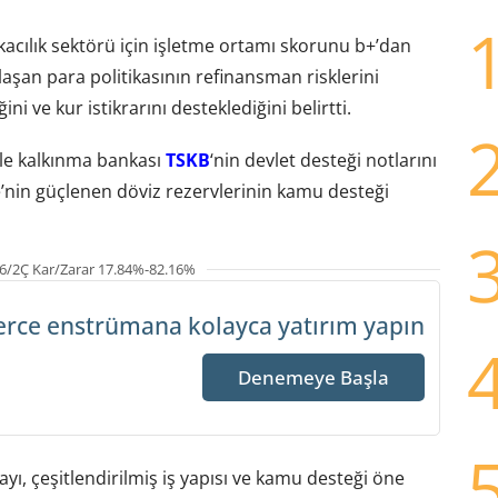
kacılık sektörü için işletme ortamı skorunu b+’dan
aşan para politikasının refinansman risklerini
ini ve kur istikrarını desteklediğini belirtti.
 ile kalkınma bankası
TSKB
‘nin devlet desteği notlarını
e’nin güçlenen döviz rezervlerinin kamu desteği
6/2Ç Kar/Zarar 17.84%-82.16%
erce enstrümana
kolayca yatırım yapın
Denemeye Başla
ayı, çeşitlendirilmiş iş yapısı ve kamu desteği öne