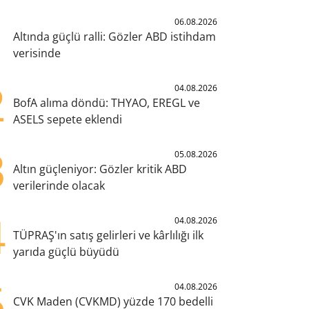
1
06.08.2026
Altında güçlü ralli: Gözler ABD istihdam
verisinde
2
04.08.2026
BofA alıma döndü: THYAO, EREGL ve
ASELS sepete eklendi
3
05.08.2026
Altın güçleniyor: Gözler kritik ABD
verilerinde olacak
4
04.08.2026
TÜPRAŞ'ın satış gelirleri ve kârlılığı ilk
yarıda güçlü büyüdü
5
04.08.2026
CVK Maden (CVKMD) yüzde 170 bedelli