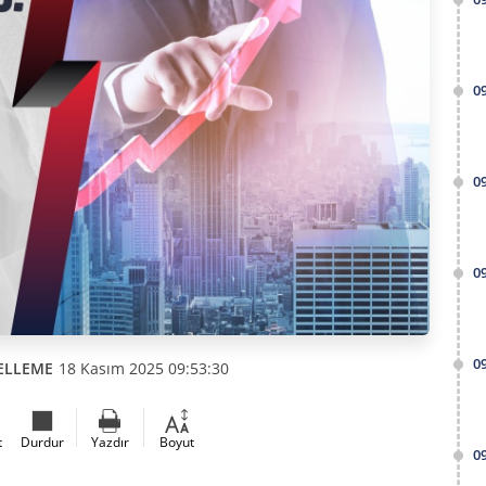
0
0
0
0
ELLEME
18 Kasım 2025 09:53:30
t
Durdur
Yazdır
Boyut
0