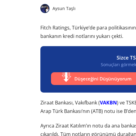
Aysun Taşlı
Fitch Ratings, Türkiye’de para politikasını
bankanın kredi notlarını yukarı çekti.
Sizce TS
Sonuçları görmek 
Düşeceğini Düşünüyorum
Ziraat Bankası, Vakıfbank (
VAKBN
) ve TSK
Arap Türk Bankası’nın (ATB) notu ise B’den 
Ayrıca Ziraat Katılım’ın notu da ana bankas
çıkarıldı. Tüm notların görünümü durağan