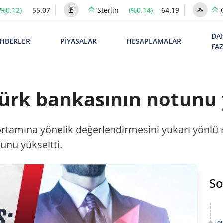
(%0.12)
55.07
(%0.14)
64.19
Sterlin
DA
HBERLER
PİYASALAR
HESAPLAMALAR
FA
Türk bankasının notunu 
 ortamına yönelik değerlendirmesini yukarı yönlü r
unu yükseltti.
So
0