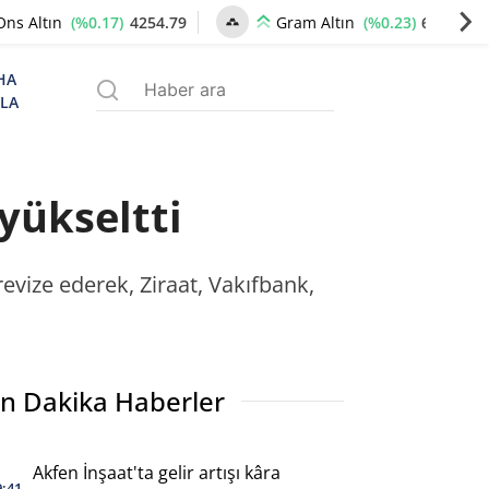
(%0.17)
4254.79
(%0.23)
6511.10
Ons Altın
Gram Altın
HA
ZLA
yükseltti
evize ederek, Ziraat, Vakıfbank,
n Dakika Haberler
Akfen İnşaat'ta gelir artışı kâra
9:41