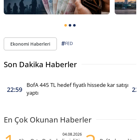
#
FED
Ekonomi Haberleri
Son Dakika Haberler
BofA 445 TL hedef fiyatlı hissede kar satışı
22:59
22
yaptı
En Çok Okunan Haberler
04.08.2026