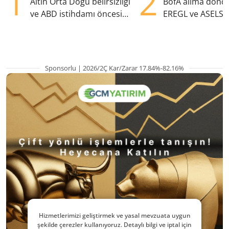
1
2
Altın Orta Doğu belirsizliği
BofA alıma dönd
ve ABD istihdamı öncesi
EREGL ve ASELS 
yükselişte
eklendi
Sponsorlu | 2026/2Ç Kar/Zarar 17.84%-82.16%
Hizmetlerimizi geliştirmek ve yasal mevzuata uygun
şekilde çerezler kullanıyoruz. Detaylı bilgi ve iptal için