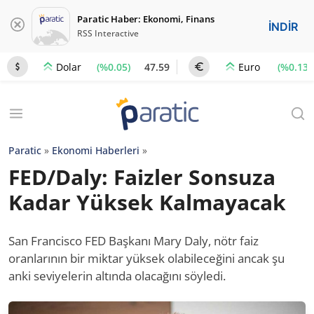
Paratic Haber: Ekonomi, Finans
İNDİR
RSS Interactive
(%0.05)
47.59
(%0.13)
Dolar
Euro
Paratic
»
Ekonomi Haberleri
»
FED/Daly: Faizler Sonsuza
Kadar Yüksek Kalmayacak
San Francisco FED Başkanı Mary Daly, nötr faiz
oranlarının bir miktar yüksek olabileceğini ancak şu
anki seviyelerin altında olacağını söyledi.